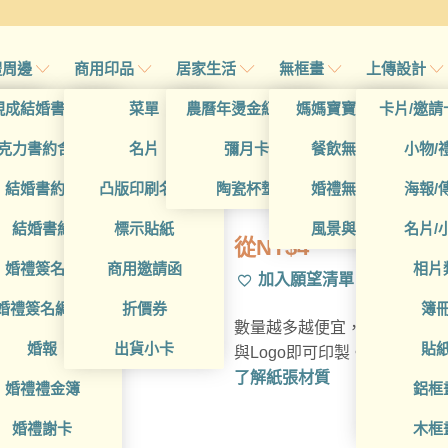
禮周邊
商用印品
居家生活
無框畫
上傳設計
帖
現成結婚書約夾
菜單
農曆年燙金紅包袋
媽媽寶寶無框畫
卡片/邀請
帖
克力書約含木座
名片
彌月卡
餐飲無框畫
小物/
BUA1P10103
喜帖
結婚書約組
凸版印刷名片
陶瓷杯墊
婚禮無框畫
海報/
帖
結婚書約
標示貼紙
風景與藝術
名片/
從
NT$
4
帖
婚禮簽名簿
商用邀請函
相片
加入願望清單
帖
婚禮簽名綢(p)
折價券
簿
數量越多越便宜，多種材質可
帖
婚報
出貨小卡
貼
與Logo即可印製。
了解紙張材質
婚禮禮金簿
鋁框
婚禮謝卡
木框