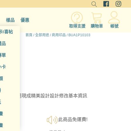
樣品
優惠
取得支援
購物車
帳號
卡/喜帖
首頁
/
全部用途
/
商用印品
/ BUA1P10103
禮品
傳單
小卡
類
冊
選擇；利用現成精美設計設計修改基本資訊
紙
畫
此商品免運費!
畫