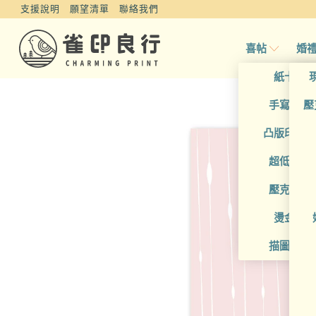
支援說明
願望清單
聯絡我們
喜帖
婚
紙卡喜
手寫風喜
壓
凸版印刷
超低價喜
壓克力喜
燙金喜
描圖紙喜