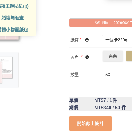
禮主題貼紙(p)
婚禮無框畫
預計到貨日: 2026/08/17 -
婚禮小物面紙包
紙質
*
需要
*
圓角
數量
單價
NT$7
/ 1件
總價
NT$340
/ 50 件
開始線上設計