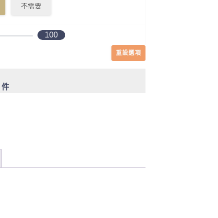
不需要
100
重設選項
0 件