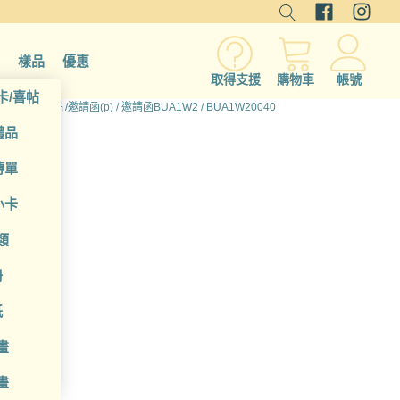
樣品
優惠
取得支援
購物車
帳號
卡/喜帖
所有產品
/
卡片/邀請函(p)
/
邀請函BUA1W2
/ BUA1W20040
禮品
傳單
小卡
類
冊
套組
紙
畫
畫
貼紙x1