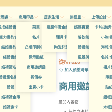
禮周邊
商用印品
居家生活
無框畫
上傳設計
帖
現成結婚書約夾
菜單
農曆年燙金紅包袋
媽媽寶寶無框畫
卡片/邀請
首頁
/
帖
克力書約含木座
名片
彌月卡
餐飲無框畫
小物/
BUA1W20040
喜帖
結婚書約組
凸版印刷名片
陶瓷杯墊
婚禮無框畫
海報/
帖
結婚書約
標示貼紙
風景與藝術
名片/
從
NT$
20
帖
婚禮簽名簿
商用邀請函
相片
加入願望清單
帖
婚禮簽名綢(p)
折價券
簿
商用邀請函
帖
婚報
出貨小卡
貼
婚禮禮金簿
鋁框
產品內容物:
婚禮謝卡
木框
每件含卡片x1，信封x1，