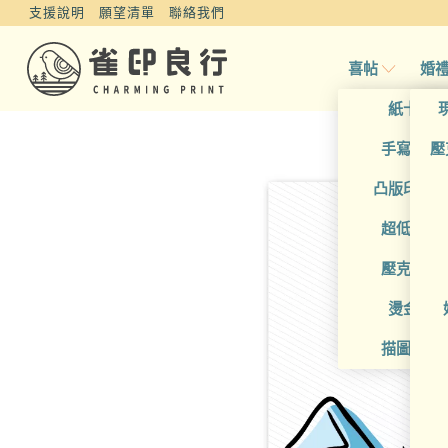
支援說明
願望清單
聯絡我們
喜帖
婚
紙卡喜
手寫風喜
壓
凸版印刷
超低價喜
壓克力喜
燙金喜
描圖紙喜