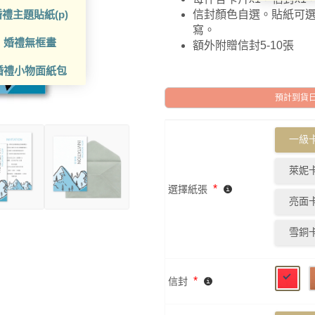
禮主題貼紙(p)
信封顏色自選。貼紙可
寫。
婚禮無框畫
額外附贈信封5-10張
婚禮小物面紙包
預計到貨日: 2
一級卡
萊妮卡
*
選擇紙張
亮面卡
雪銅卡
*
信封