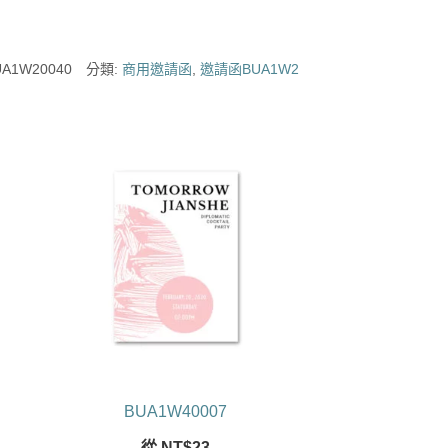
UA1W20040
分類:
商用邀請函
,
邀請函BUA1W2
BUA1W40007
從
NT$
23