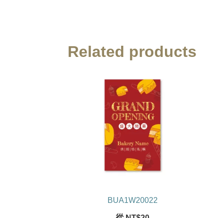
Related products
BUA1W20022
從
NT$
20