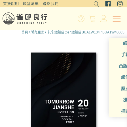
支援說明
願望清單
聯絡我們
首頁
/
所有產品
/
卡片/邀請函(p)
/
邀請函BUA1W134
/ BUA1W40005
手
凸
超
壓
描