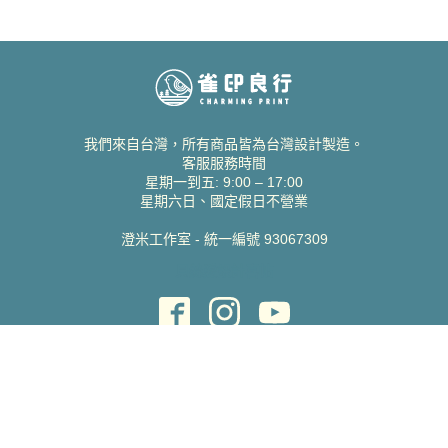
我們來自台灣，所有商品皆為台灣設計製造。
客服服務時間
星期一到五: 9:00 – 17:00
星期六日、國定假日不營業
澄米工作室 - 統一編號 93067309
貝絲愛設計喜帖
取得協助
聯絡雀印
我的帳號
查詢訂單
常見問題 FAQ
支援說明