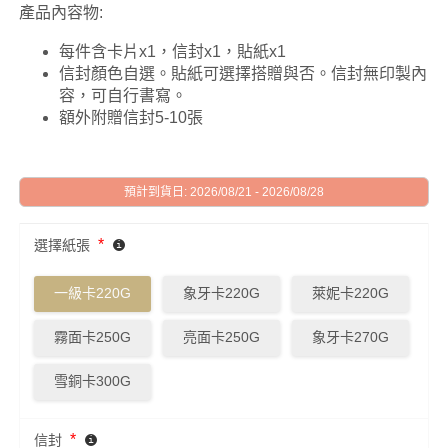
產品內容物:
每件含卡片x1，信封x1，貼紙x1
信封顏色自選。貼紙可選擇搭贈與否。信封無印製內
容，可自行書寫。
額外附贈信封5-10張
預計到貨日: 2026/08/21 - 2026/08/28
*
選擇紙張
一級卡220G
象牙卡220G
萊妮卡220G
霧面卡250G
亮面卡250G
象牙卡270G
雪銅卡300G
*
信封