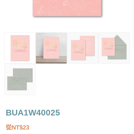
BUA1W40025
從
NT$
23