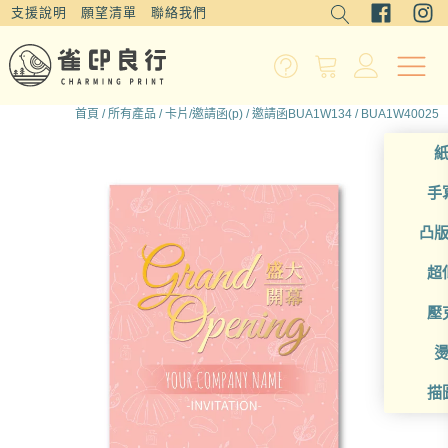
支援說明
願望清單
聯絡我們
首頁
/
所有產品
/
卡片/邀請函(p)
/
邀請函BUA1W134
/ BUA1W40025
手
凸
超
壓
描