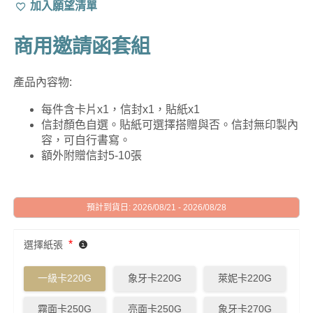
加入願望清單
商用邀請函套組
產品內容物:
每件含卡片x1，信封x1，貼紙x1
信封顏色自選。貼紙可選擇搭贈與否。信封無印製內
容，可自行書寫。
額外附贈信封5-10張
預計到貨日: 2026/08/21 - 2026/08/28
*
選擇紙張
一級卡220G
象牙卡220G
萊妮卡220G
霧面卡250G
亮面卡250G
象牙卡270G