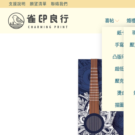
支援說明
願望清單
聯絡我們
喜帖
婚
紙卡喜
手寫風喜
壓
凸版印刷
超低價喜
壓克力喜
燙金喜
描圖紙喜