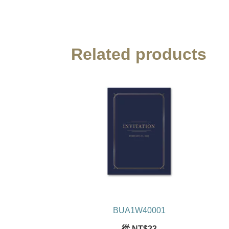
Related products
BUA1W40001
從
NT$
23