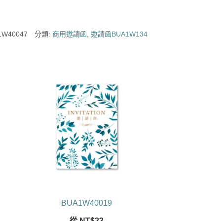
1W40047
分類:
商用邀請函
,
邀請函BUA1W134
BUA1W40019
從
NT$
23