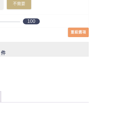
不需要
100
重設選項
0 件