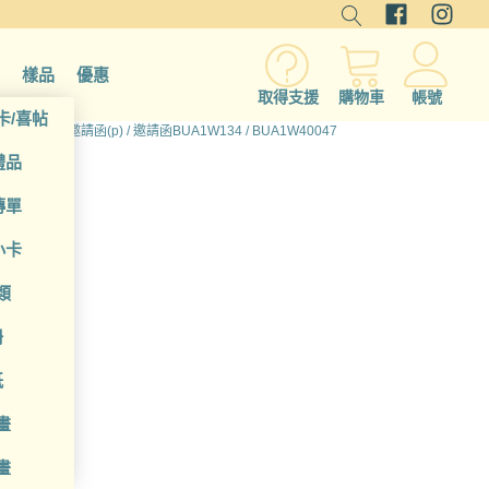
樣品
優惠
取得支援
購物車
帳號
卡/喜帖
有產品
/
卡片/邀請函(p)
/
邀請函BUA1W134
/ BUA1W40047
禮品
傳單
小卡
類
冊
套組
紙
畫
畫
貼紙x1