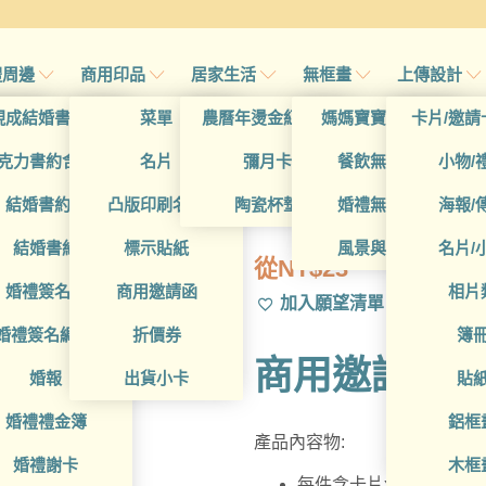
禮周邊
商用印品
居家生活
無框畫
上傳設計
帖
現成結婚書約夾
菜單
農曆年燙金紅包袋
媽媽寶寶無框畫
卡片/邀請
首頁
/
所
帖
克力書約含木座
名片
彌月卡
餐飲無框畫
小物/
BUA1W40047
喜帖
結婚書約組
凸版印刷名片
陶瓷杯墊
婚禮無框畫
海報/
帖
結婚書約
標示貼紙
風景與藝術
名片/
從
NT$
23
帖
婚禮簽名簿
商用邀請函
相片
加入願望清單
帖
婚禮簽名綢(p)
折價券
簿
商用邀請函
帖
婚報
出貨小卡
貼
婚禮禮金簿
鋁框
產品內容物:
婚禮謝卡
木框
每件含卡片x1，信封x1，