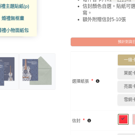
禮主題貼紙(p)
信封顏色自選。貼紙可
寫。
婚禮無框畫
額外附贈信封5-10張
婚禮小物面紙包
預計到貨日: 2
一級卡
萊妮卡
*
選擇紙張
亮面卡
雪銅卡
*
信封