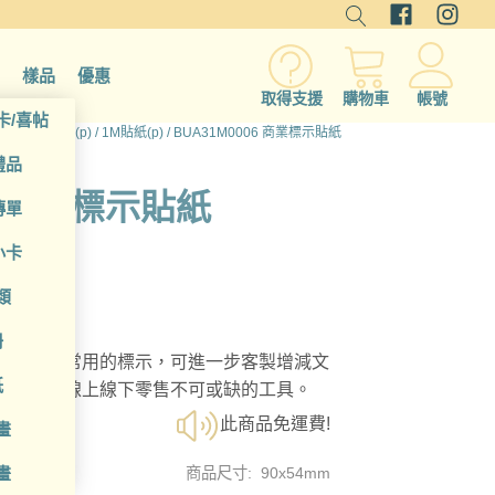
樣品
優惠
取得支援
購物車
帳號
卡/喜帖
品
/
貼紙/標籤(p)
/
1M貼紙(p)
/ BUA31M0006 商業標示貼紙
禮品
06 商業標示貼紙
傳單
小卡
類
冊
物、商店常用的標示，可進一步客製增減文
紙
，是經營線上線下零售不可或缺的工具。
此商品免運費!
畫
畫
商品尺寸: 90x54mm