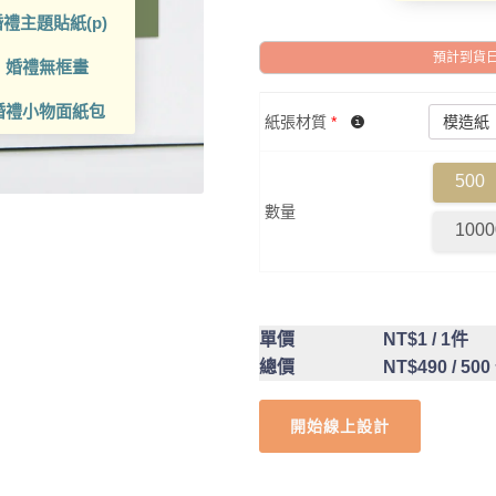
禮主題貼紙(p)
預計到貨日: 2
婚禮無框畫
婚禮小物面紙包
紙張材質
*
500
數量
1000
單價
NT$1
/ 1件
總價
NT$490
/ 500
開始線上設計