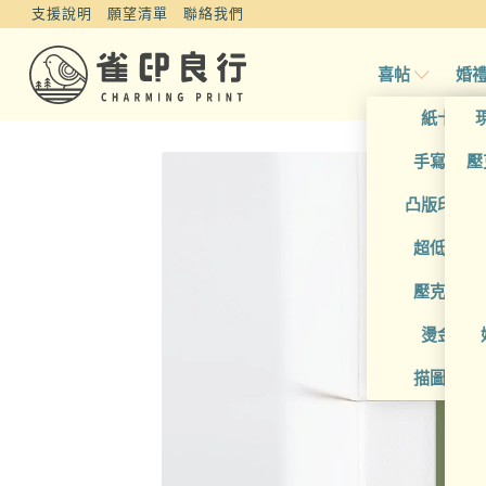
支援說明
願望清單
聯絡我們
喜帖
婚
紙卡喜
手寫風喜
壓
凸版印刷
超低價喜
壓克力喜
燙金喜
描圖紙喜