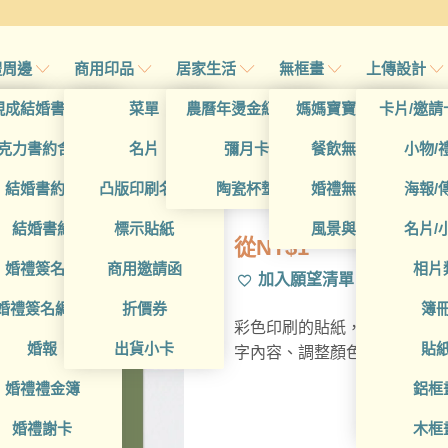
禮周邊
商用印品
居家生活
無框畫
上傳設計
帖
現成結婚書約夾
菜單
農曆年燙金紅包袋
媽媽寶寶無框畫
卡片/邀請
首頁
/
所有產
帖
克力書約含木座
名片
彌月卡
餐飲無框畫
小物/
BUA31M00
喜帖
結婚書約組
凸版印刷名片
陶瓷杯墊
婚禮無框畫
海報/
帖
結婚書約
標示貼紙
風景與藝術
名片/
從
NT$
1
帖
婚禮簽名簿
商用邀請函
相片
加入願望清單
帖
婚禮簽名綢(p)
折價券
簿
彩色印刷的貼紙，印上網路購
帖
婚報
出貨小卡
貼
字內容、調整顏色、調整設計
婚禮禮金簿
鋁框
婚禮謝卡
木框