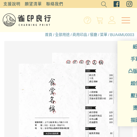
支援說明
願望清單
聯絡我們
首頁
/
全部用途
/
商用印品
/
餐廳
/
菜單
/ BUA4MU0003
手
凸
超
壓
描