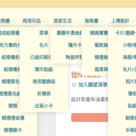
禮周邊
商用印品
居家生活
無框畫
上傳設計
帖
現成結婚書約夾
菜單
農曆年燙金紅包袋
媽媽寶寶無框畫
卡片/邀請
首
帖
克力書約含木座
名片
彌月卡
餐飲無框畫
小物/
DCT4CA0005
喜帖
結婚書約組
凸版印刷名片
陶瓷杯墊
婚禮無框畫
海報/
帖
結婚書約
標示貼紙
風景與藝術
名片/
從
NT$
520
帖
婚禮簽名簿
商用邀請函
相片
加入願望清單
帖
婚禮簽名綢(p)
折價券
簿
設計款畫布油畫框，可進一步
帖
婚報
出貨小卡
貼
婚禮禮金簿
鋁框
預計到貨日: 2
婚禮謝卡
木框
20X2