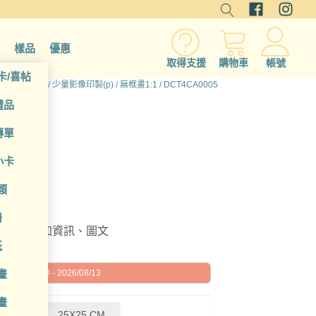
樣品
優惠
取得支援
購物車
帳號
卡/喜帖
頁
/
所有產品
/
少量影像印製(p)
/
無框畫1:1
/ DCT4CA0005
禮品
傳單
小卡
類
冊
編輯或增加資訊、圖文
紙
畫
026/08/10 - 2026/08/13
畫
0 CM
25X25 CM