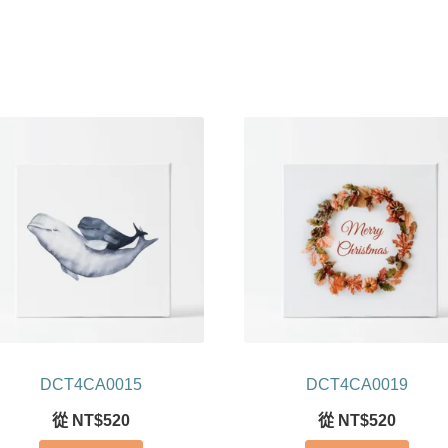
DCT4CA0015
DCT4CA0019
從
NT$
520
從
NT$
520