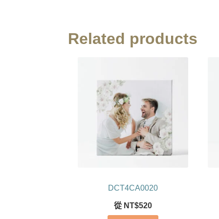
Related products
DCT4CA0020
從
NT$
520