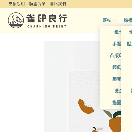
支援說明
願望清單
聯絡我們
喜帖
婚
紙卡喜
手寫風喜
壓
凸版印刷
超低價喜
壓克力喜
燙金喜
描圖紙喜