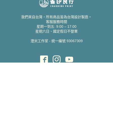
我們來自台灣，所有商品皆為台灣設計製造。
客服服務時間
星期一到五: 9:00 – 17:00
星期六日、國定假日不營業
澄米工作室 - 統一編號 93067309
貝絲愛設計喜帖
取得協助
聯絡雀印
我的帳號
查詢訂單
常見問題 FAQ
支援說明
公司資訊
關於我們
隱私權政策
服務條款
蝦皮賣場