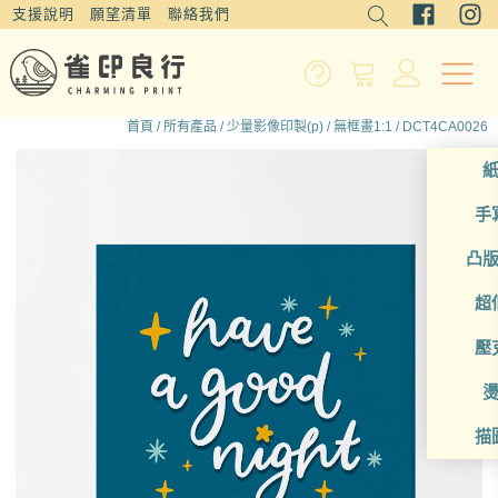
支援說明
願望清單
聯絡我們
首頁
/
所有產品
/
少量影像印製(p)
/
無框畫1:1
/ DCT4CA0026
手
凸
超
壓
描