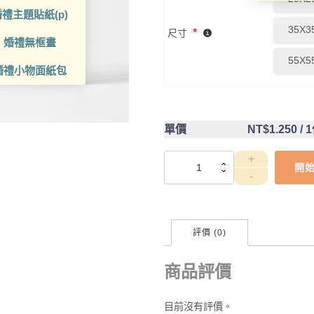
禮主題貼紙(p)
35X3
*
尺寸
婚禮無框畫
55X5
婚禮小物面紙包
單價
NT$1.250
/ 
DCT4CA0029
開
數
量
評價 (0)
商品評價
目前沒有評價。