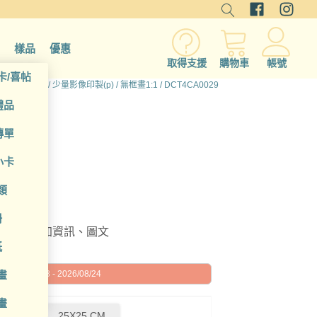
樣品
優惠
取得支援
購物車
帳號
卡/喜帖
頁
/
所有產品
/
少量影像印製(p)
/
無框畫1:1
/ DCT4CA0029
禮品
傳單
小卡
類
冊
編輯或增加資訊、圖文
紙
畫
026/08/18 - 2026/08/24
畫
0 CM
25X25 CM