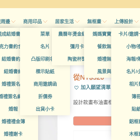
禮周邊
商用印品
居家生活
無框畫
上傳設計
帖
現成結婚書約夾
菜單
農曆年燙金紅包袋
媽媽寶寶無框畫
卡片/邀請
首
帖
克力書約含木座
名片
彌月卡
餐飲無框畫
小物/
DCT4CA0029
喜帖
結婚書約組
凸版印刷名片
陶瓷杯墊
婚禮無框畫
海報/
帖
結婚書約
標示貼紙
風景與藝術
名片/
從
NT$
520
帖
婚禮簽名簿
商用邀請函
相片
加入願望清單
帖
婚禮簽名綢(p)
折價券
簿
設計款畫布油畫框，可進一步
帖
婚報
出貨小卡
貼
婚禮禮金簿
鋁框
預計到貨日: 2
婚禮謝卡
木框
20X2