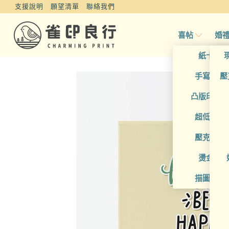
支援說明
願望清單
聯絡我們
喜帖
婚
紙卡喜
手寫風喜
壓
凸版印刷
超低價喜
壓克力喜
燙金喜
描圖紙喜