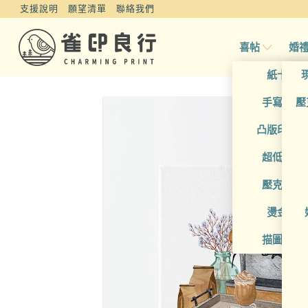
支援說明
願望清單
聯絡我們
喜帖
婚
紙卡喜
手寫風喜
壓
凸版印刷
超低價喜
壓克力喜
燙金喜
描圖紙喜