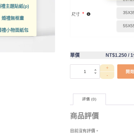
禮主題貼紙(p)
35X3
*
尺寸
婚禮無框畫
55X5
婚禮小物面紙包
單價
NT$1.250
/ 
DCT4CA0034
開
數
量
評價 (0)
商品評價
目前沒有評價。