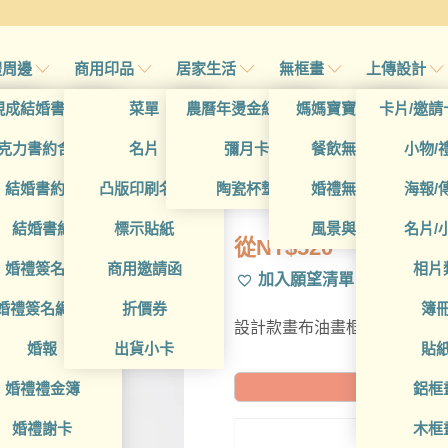
禮周邊
商用印品
居家生活
無框畫
上傳設計
帖
現成結婚書約夾
菜單
農曆年燙金紅包袋
媽媽寶寶無框畫
卡片/邀請
首
帖
克力書約含木座
名片
彌月卡
餐飲無框畫
小物/
DCT4CA0034
喜帖
結婚書約組
凸版印刷名片
陶瓷杯墊
婚禮無框畫
海報/
帖
結婚書約
標示貼紙
風景與藝術
名片/
從
NT$
520
帖
婚禮簽名簿
商用邀請函
相片
加入願望清單
帖
婚禮簽名綢(p)
折價券
簿
設計款畫布油畫框，可進一步
帖
婚報
出貨小卡
貼
婚禮禮金簿
鋁框
預計到貨日: 2
婚禮謝卡
木框
20X2