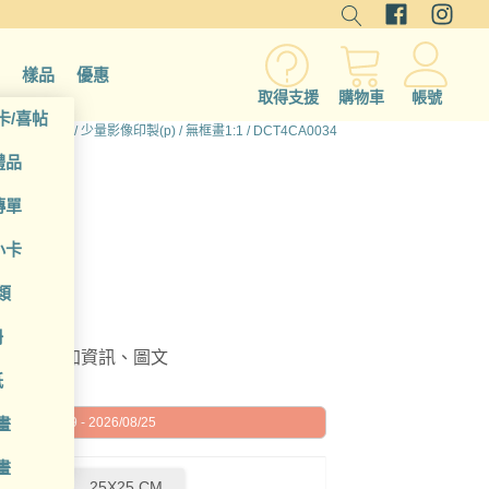
樣品
優惠
取得支援
購物車
帳號
卡/喜帖
頁
/
所有產品
/
少量影像印製(p)
/
無框畫1:1
/ DCT4CA0034
禮品
傳單
小卡
類
冊
編輯或增加資訊、圖文
紙
畫
026/08/19 - 2026/08/25
畫
0 CM
25X25 CM