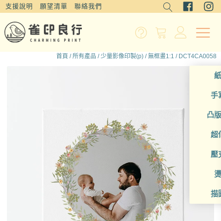
支援說明
願望清單
聯絡我們
首頁
/
所有產品
/
少量影像印製(p)
/
無框畫1:1
/ DCT4CA0058
手
凸
超
壓
描