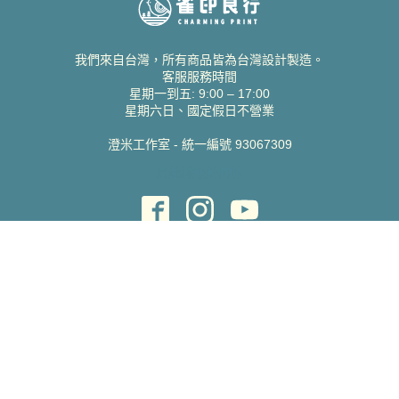
我們來自台灣，所有商品皆為台灣設計製造。
客服服務時間
星期一到五: 9:00 – 17:00
星期六日、國定假日不營業
澄米工作室 - 統一編號 93067309
貝絲愛設計喜帖
取得協助
聯絡雀印
我的帳號
查詢訂單
常見問題 FAQ
支援說明
公司資訊
關於我們
隱私權政策
服務條款
蝦皮賣場