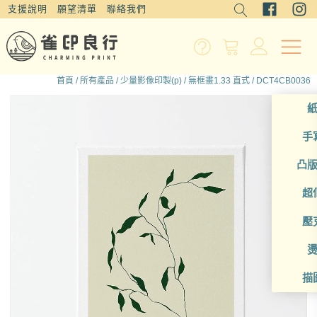
支援說明
願望清單
聯絡我們
首頁
/
所有產品
/
少量影像印製(p)
/
無框畫1.33 直式
/ DCT4CB0036
手
凸
超
壓
描