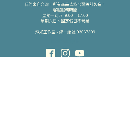
我們來自台灣，所有商品皆為台灣設計製造。
客服服務時間
星期一到五: 9:00 – 17:00
星期六日、國定假日不營業
澄米工作室 - 統一編號 93067309
貝絲愛設計喜帖
取得協助
聯絡雀印
我的帳號
查詢訂單
常見問題 FAQ
支援說明
公司資訊
關於我們
隱私權政策
服務條款
蝦皮賣場
Pinkoi 賣場
版權所有 Copyright ©
2026
Charming Print Ltd., all rights reserved.