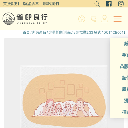
支援說明
願望清單
聯絡我們
首頁
/
所有產品
/
少量影像印製(p)
/
無框畫1.33 橫式
/ DCT4CB0041
手
凸
超
壓
描