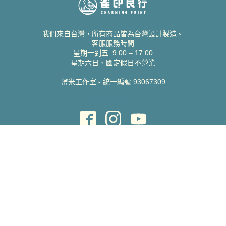
我們來自台灣，所有商品皆為台灣設計製造。
客服服務時間
星期一到五: 9:00 – 17:00
星期六日、國定假日不營業
澄米工作室 - 統一編號 93067309
貝絲愛設計喜帖
取得協助
聯絡雀印
我的帳號
查詢訂單
常見問題 FAQ
支援說明
公司資訊
關於我們
隱私權政策
服務條款
蝦皮賣場