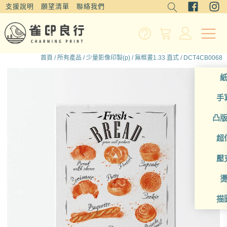
支援說明
願望清單
聯絡我們
首頁
/
所有產品
/
少量影像印製(p)
/
無框畫1.33 直式
/ DCT4CB0068
手
凸
超
壓
描