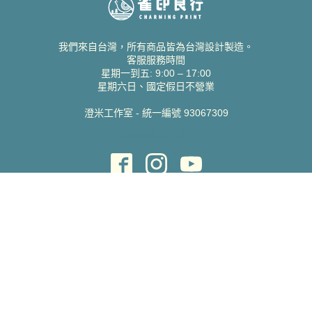
我們來自台灣，所有商品皆為台灣設計製造。
客服服務時間
星期一到五: 9:00 – 17:00
星期六日、國定假日不營業
澄米工作室 - 統一編號 93067309
貝絲愛設計喜帖
取得協助
聯絡雀印
我的帳號
查詢訂單
常見問題 FAQ
支援說明
公司資訊
關於我們
隱私權政策
服務條款
蝦皮賣場