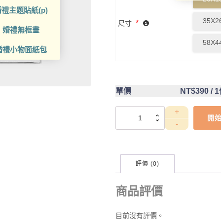
禮主題貼紙(p)
35X2
*
尺寸
婚禮無框畫
58X4
婚禮小物面紙包
單價
NT$390
/ 
DCT4CB0071
開
數
量
評價 (0)
商品評價
目前沒有評價。