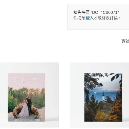
搶先評價 “DCT4CB0071”
你必須
登入
才能發表評論。
貨號