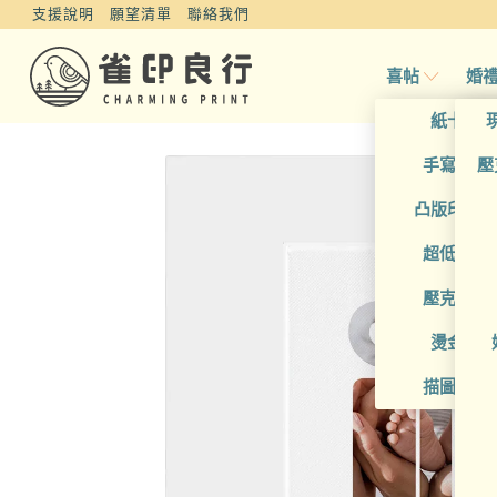
支援說明
願望清單
聯絡我們
喜帖
婚
紙卡喜
手寫風喜
壓
凸版印刷
超低價喜
壓克力喜
燙金喜
描圖紙喜