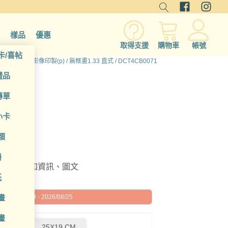
樣品
優惠
取得支援
購物車
帳號
卡/喜帖
有產品
/
少量影像印製(p)
/
無框畫1.33 直式
/ DCT4CB0071
禮品
傳單
小卡
類
冊
編輯或增加資訊、圖文
紙
畫
026/08/19 - 2026/08/25
畫
5 CM
25X19 CM