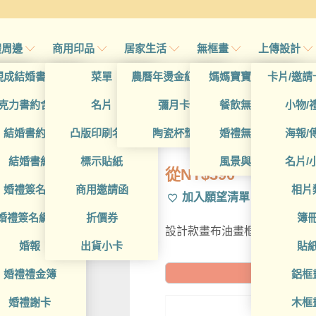
禮周邊
商用印品
居家生活
無框畫
上傳設計
帖
現成結婚書約夾
菜單
農曆年燙金紅包袋
媽媽寶寶無框畫
卡片/邀請
首頁
/
所
帖
克力書約含木座
名片
彌月卡
餐飲無框畫
小物/
DCT4CB0071
喜帖
結婚書約組
凸版印刷名片
陶瓷杯墊
婚禮無框畫
海報/
帖
結婚書約
標示貼紙
風景與藝術
名片/
從
NT$
390
帖
婚禮簽名簿
商用邀請函
相片
加入願望清單
帖
婚禮簽名綢(p)
折價券
簿
設計款畫布油畫框，可進一步
帖
婚報
出貨小卡
貼
婚禮禮金簿
鋁框
預計到貨日: 2
婚禮謝卡
木框
20X1