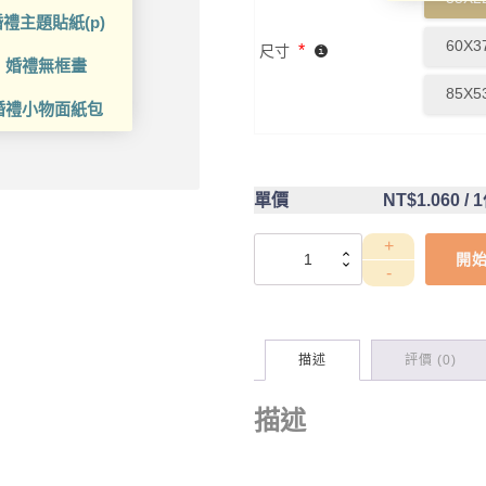
禮主題貼紙(p)
60X3
*
尺寸
婚禮無框畫
85X5
婚禮小物面紙包
單價
NT$1.060
/ 
DCT4CC0004
開
數
量
描述
評價 (0)
描述