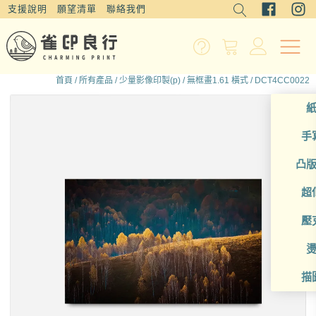
支援說明
願望清單
聯絡我們
首頁
/
所有產品
/
少量影像印製(p)
/
無框畫1.61 橫式
/ DCT4CC0022
手
凸
超
壓
描