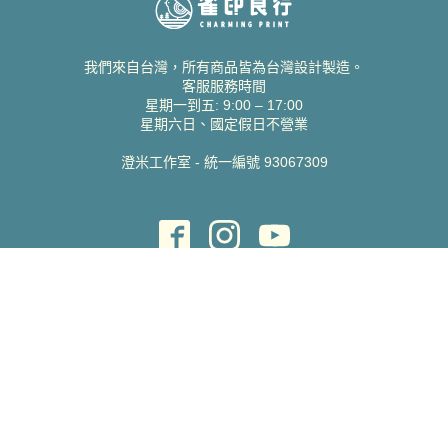
我們來自台灣，所有商品皆為台灣設計製造。
客服服務時間
星期一到五: 9:00 – 17:00
星期六日、國定假日不營業
澄米工作室 - 統一編號 93067309
貝絲愛設計喜帖
取得協助
聯絡雀印
我的帳號
查詢訂單
常見問題 FAQ
支援說明
公司資訊
關於我們
隱私權政策
服務條款
蝦皮賣場