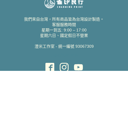
我們來自台灣，所有商品皆為台灣設計製造。
客服服務時間
星期一到五: 9:00 – 17:00
星期六日、國定假日不營業
澄米工作室 - 統一編號 93067309
貝絲愛設計喜帖
取得協助
聯絡雀印
我的帳號
查詢訂單
常見問題 FAQ
支援說明
公司資訊
關於我們
隱私權政策
服務條款
蝦皮賣場