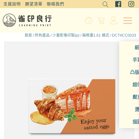
支援說明
願望清單
聯絡我們
首頁
/
所有產品
/
少量影像印製(p)
/
無框畫1.61 橫式
/ DCT4CC0033
手
凸
超
壓
描