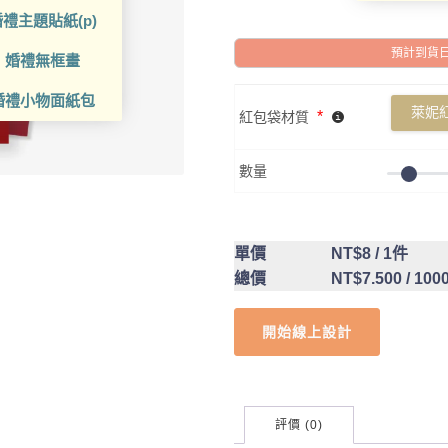
禮主題貼紙(p)
預計到貨日: 2
婚禮無框畫
婚禮小物面紙包
萊妮
*
紅包袋材質
數量
單價
NT$8
/ 1件
總價
NT$7.500
/ 100
開始線上設計
評價 (0)