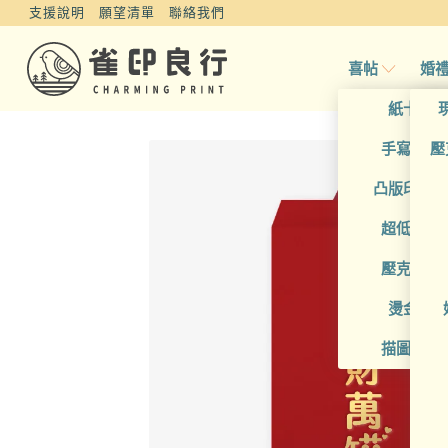
支援說明
願望清單
聯絡我們
喜帖
婚
紙卡喜
手寫風喜
壓
凸版印刷
超低價喜
壓克力喜
燙金喜
描圖紙喜