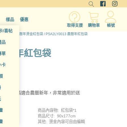
樣品
優惠
取得支援
購物車
帳號
卡/喜帖
家庭印品
/
農曆年燙金紅包袋
/ PSA2LY0013 農曆年紅包袋
禮品
3 農曆年紅包袋
傳單
小卡
類
冊
，喜氣滿滿適合農曆新年，非常適用於送
紙
畫
商品內容物: 紅包袋*1
商品尺寸: 90x177cm
畫
其他: 燙金內容可自由編輯