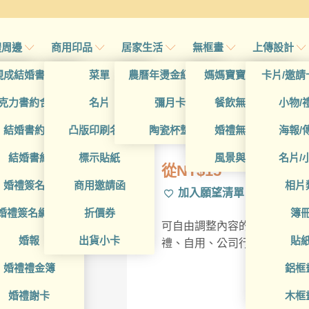
禮周邊
商用印品
居家生活
無框畫
上傳設計
帖
現成結婚書約夾
菜單
農曆年燙金紅包袋
媽媽寶寶無框畫
卡片/邀請
首頁
/
全部用途
/
個人
帖
克力書約含木座
名片
彌月卡
餐飲無框畫
小物/
PSA2LY001
喜帖
結婚書約組
凸版印刷名片
陶瓷杯墊
婚禮無框畫
海報/
帖
結婚書約
標示貼紙
風景與藝術
名片/
從
NT$
15
帖
婚禮簽名簿
商用邀請函
相片
加入願望清單
帖
婚禮簽名綢(p)
折價券
簿
可自由調整內容的燙金紅包袋
帖
婚報
出貨小卡
貼
禮、自用、公司行號訂製
婚禮禮金簿
鋁框
婚禮謝卡
木框