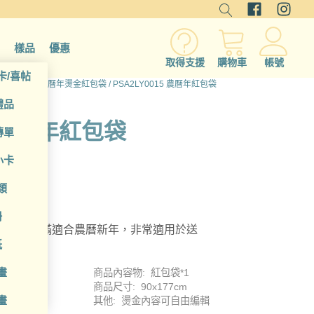
樣品
優惠
取得支援
購物車
帳號
卡/喜帖
家庭印品
/
農曆年燙金紅包袋
/ PSA2LY0015 農曆年紅包袋
禮品
5 農曆年紅包袋
傳單
小卡
類
冊
，喜氣滿滿適合農曆新年，非常適用於送
紙
畫
商品內容物: 紅包袋*1
商品尺寸: 90x177cm
畫
其他: 燙金內容可自由編輯