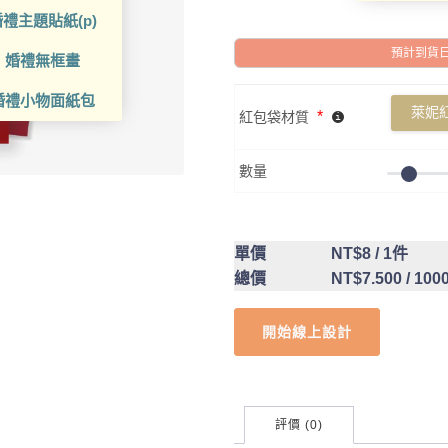
禮主題貼紙(p)
預計到貨日: 2
婚禮無框畫
婚禮小物面紙包
萊妮
*
紅包袋材質
數量
單價
NT$8
/ 1件
總價
NT$7.500
/ 100
開始線上設計
評價 (0)