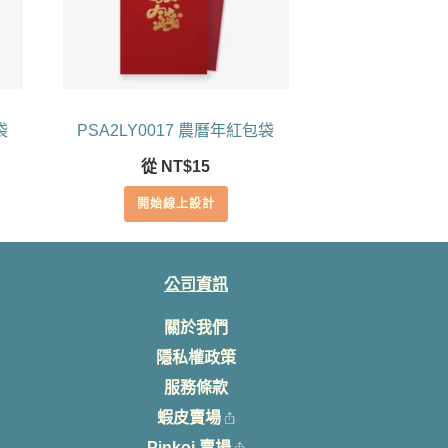
袋
PSA2LY0017 農曆年紅包袋
從
NT$
15
開始線上設計
公司資訊
關於我們
隱私權政策
服務條款
蝦皮賣場
Pinkoi 賣場