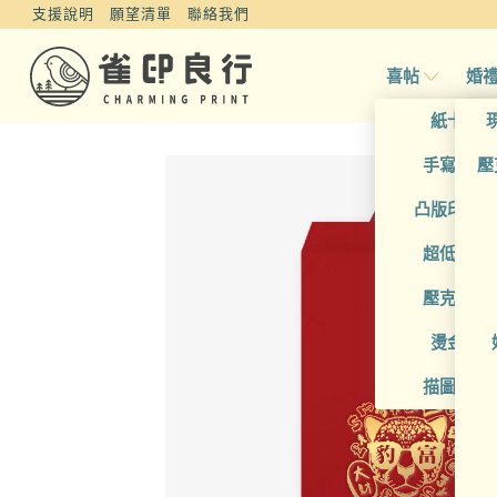
支援說明
願望清單
聯絡我們
喜帖
婚
紙卡喜
手寫風喜
壓
凸版印刷
超低價喜
壓克力喜
燙金喜
描圖紙喜