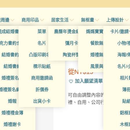
禮周邊
商用印品
居家生活
無框畫
上傳設計
帖
現成結婚書約夾
菜單
農曆年燙金紅包袋
媽媽寶寶無框畫
卡片/邀請
首頁
/
全部用途
/
個人
帖
克力書約含木座
名片
彌月卡
餐飲無框畫
小物/
PSA2LY001
喜帖
結婚書約組
凸版印刷名片
陶瓷杯墊
婚禮無框畫
海報/
帖
結婚書約
標示貼紙
風景與藝術
名片/
從
NT$
15
帖
婚禮簽名簿
商用邀請函
相片
加入願望清單
帖
婚禮簽名綢(p)
折價券
簿
可自由調整內容的燙金紅包袋
帖
婚報
出貨小卡
貼
禮、自用、公司行號訂製
婚禮禮金簿
鋁框
婚禮謝卡
木框