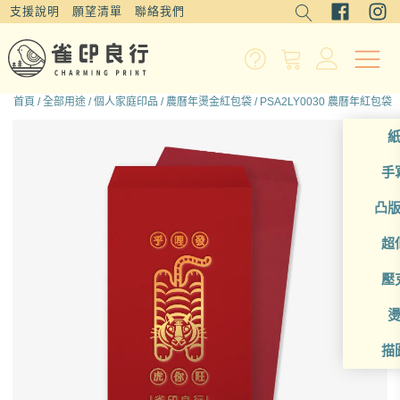
支援說明
願望清單
聯絡我們
首頁
/
全部用途
/
個人家庭印品
/
農曆年燙金紅包袋
/ PSA2LY0030 農曆年紅包袋
手
凸
超
壓
描