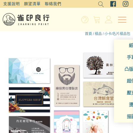
支援說明
願望清單
聯絡我們
首頁
/
樣品
/ 小卡/名片樣品包
手
凸
超
壓
描