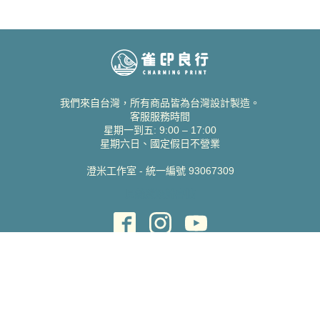
我們來自台灣，所有商品皆為台灣設計製造。
客服服務時間
星期一到五: 9:00 – 17:00
星期六日、國定假日不營業
澄米工作室 - 統一編號 93067309
貝絲愛設計喜帖
取得協助
聯絡雀印
我的帳號
查詢訂單
常見問題 FAQ
支援說明