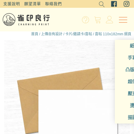
支援說明
願望清單
聯絡我們
首頁
/
上傳自有設計
/
卡片/邀請卡/喜帖
/ 喜帖 110x182mm 摺頁
手
凸
超
壓
描