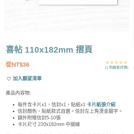
喜帖 110x182mm 摺頁
從
NT$
36
(
1
則顧客評價)
評分
1
5.00
/ 5，已有
位顧客進行
加入願望清單
評分
產品內容物:
每件含卡片x1，信封x1，貼紙x1
卡片紙張介紹
信封顏色、貼紙款式自選。信封左上角燙金囍字。
額外附贈信封5-10張
卡片尺寸 220x182mm 中摺線