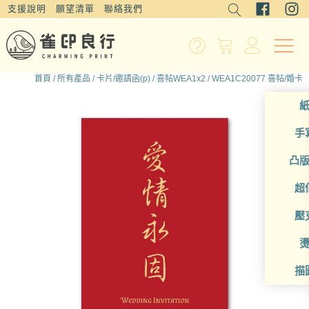
支援說明
願望清單
聯絡我們
首頁
/
所有產品
/
卡片/邀請函(p)
/
喜帖WEA1x2
/ WEA1C20077 喜帖/婚卡
手
凸
超
壓
描