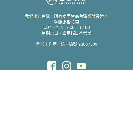
我們來自台灣，所有商品皆為台灣設計製造。
客服服務時間
星期一到五: 9:00 – 17:00
星期六日、國定假日不營業
澄米工作室 - 統一編號 93067309
貝絲愛設計喜帖
取得協助
聯絡雀印
我的帳號
查詢訂單
常見問題 FAQ
支援說明
公司資訊
關於我們
隱私權政策
服務條款
蝦皮賣場
Pinkoi 賣場