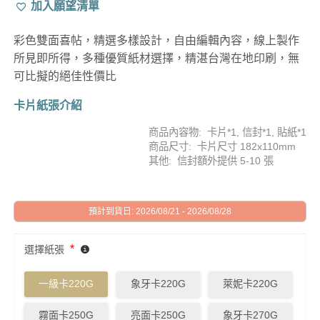
加入願望清單
彩色雙面喜帖，精選多樣設計，自由編輯內容，線上製作
所見即所得，多種優質紙材選擇，精湛台灣在地印刷，無
可比擬的絕佳性價比
卡片紙張介紹
商品內容物: 卡片*1, 信封*1, 貼紙*1
商品尺寸: 卡片尺寸 182x110mm
其他: 信封額外提供 5-10 張
預計到貨日: 2026/08/21 - 2026/08/28
*
選擇紙張
一級卡220G
象牙卡220G
萊妮卡220G
霧面卡250G
亮面卡250G
象牙卡270G