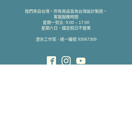
我們來自台灣，所有商品皆為台灣設計製造。
客服服務時間
星期一到五: 9:00 – 17:00
星期六日、國定假日不營業
澄米工作室 - 統一編號 93067309
貝絲愛設計喜帖
取得協助
聯絡雀印
我的帳號
查詢訂單
常見問題 FAQ
支援說明
公司資訊
關於我們
隱私權政策
服務條款
蝦皮賣場
Pinkoi 賣場