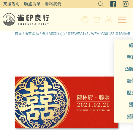
支援說明
願望清單
聯絡我們
首頁
/
所有產品
/
卡片/邀請函(p)
/
喜帖WEA1x3
/ WEA1C30122 喜帖/婚卡
手
凸
超
壓
描