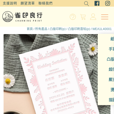
支援說明
願望清單
聯絡我們
首頁
/
所有產品
/
凸版印刷(p)
/
凸版印刷喜帖(p)
/ WEA1L40001
手
凸
超
壓
描