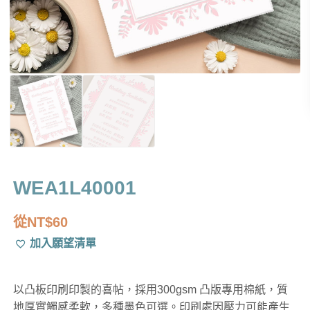
WEA1L40001
從
NT$
60
加入願望清單
以凸板印刷印製的喜帖，採用300gsm 凸版專用棉紙，質
地厚實觸感柔軟，多種墨色可選。印刷處因壓力可能產生