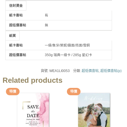
信封燙金
有
無
紙質
一級/象牙/萊妮/霧面/亮面/雪銅
350g 瑞典一級卡 / 285g 星幻卡
貨號:
WEA1LI0053
分類:
超低價喜帖
,
超低價喜帖(p)
Related products
特價
特價