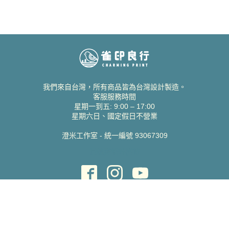
我們來自台灣，所有商品皆為台灣設計製造。
客服服務時間
星期一到五: 9:00 – 17:00
星期六日、國定假日不營業
澄米工作室 - 統一編號 93067309
貝絲愛設計喜帖
取得協助
聯絡雀印
我的帳號
查詢訂單
常見問題 FAQ
支援說明