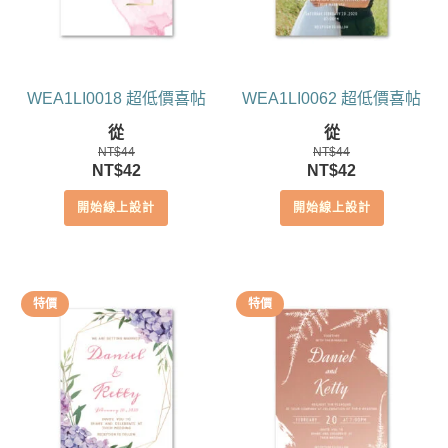
WEA1LI0018 超低價喜帖
WEA1LI0062 超低價喜帖
從
從
NT$
44
NT$
44
原
目
原
目
NT$
42
NT$
42
始
前
始
前
開始線上設計
開始線上設計
價
價
價
價
格：
格：
格：
格：
NT$44。
NT$42。
NT$44。
NT$42。
特價
特價