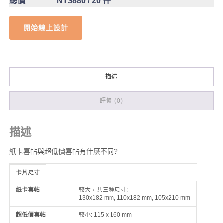
總價
NT$880
/ 20 件
開始線上設計
描述
評價 (0)
描述
紙卡喜帖與超低價喜帖有什麼不同?
卡片尺寸
比較
紙卡喜帖
超低價喜帖
較大，共三種尺寸:
130x182 mm, 110x182 mm, 105x210 mm
較小: 115 x 160 mm