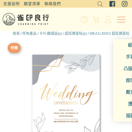
支援說明
願望清單
聯絡我們
首頁
/
所有產品
/
卡片/邀請函(p)
/
超低價喜帖(p)
/ WEA1LI0053 超低價喜帖
特價
手
凸
超
壓
描