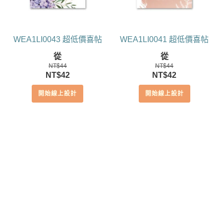
WEA1LI0043 超低價喜帖
WEA1LI0041 超低價喜帖
從
從
NT$
44
NT$
44
原
目
原
目
NT$
42
NT$
42
始
前
始
前
開始線上設計
開始線上設計
價
價
價
價
格：
格：
格：
格：
NT$44。
NT$42。
NT$44。
NT$42。