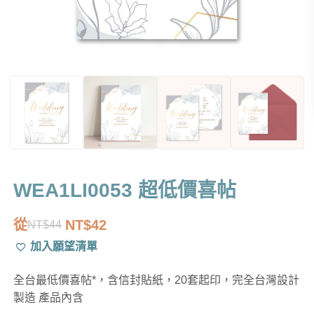
WEA1LI0053 超低價喜帖
從
NT$
42
NT$
44
原
目
加入願望清單
始
前
價
價
全台最低價喜帖*，含信封貼紙，20套起印，完全台灣設計
格：
格：
製造 產品內含
NT$44。
NT$42。