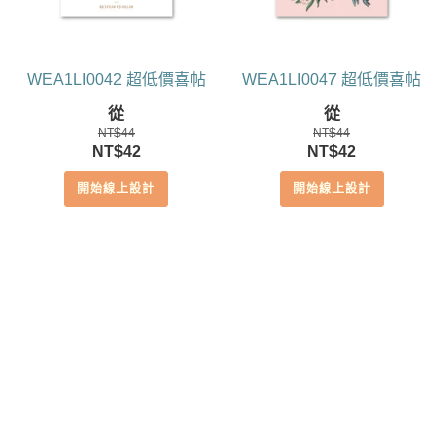
WEA1LI0042 超低價喜帖
WEA1LI0047 超低價喜帖
從
從
NT$
44
NT$
44
原
目
原
目
NT$
42
NT$
42
始
前
始
前
開始線上設計
開始線上設計
價
價
價
價
格：
格：
格：
格：
NT$44。
NT$42。
NT$44。
NT$42。