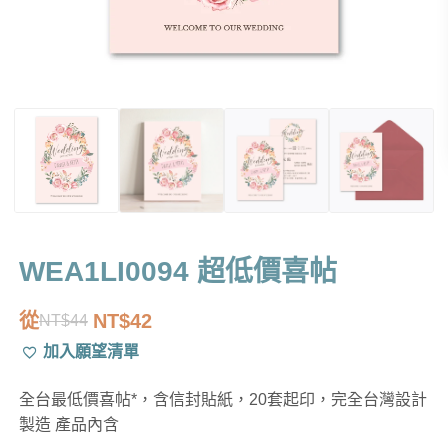
WEA1LI0094 超低價喜帖
從
NT$
42
NT$
44
原
目
加入願望清單
始
前
價
價
全台最低價喜帖*，含信封貼紙，20套起印，完全台灣設計
格：
格：
製造 產品內含
NT$44。
NT$42。