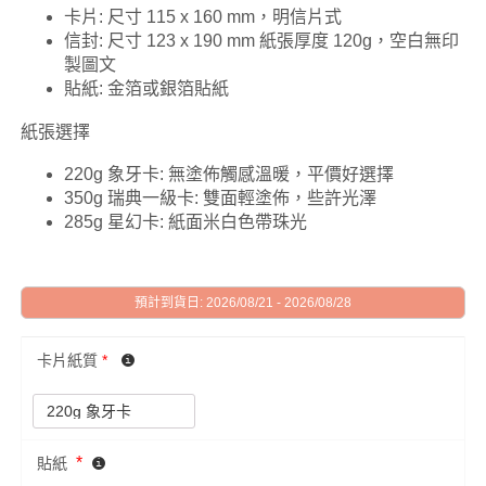
卡片: 尺寸 115 x 160 mm，明信片式
信封: 尺寸 123 x 190 mm 紙張厚度 120g，空白無印
製圖文
貼紙: 金箔或銀箔貼紙
紙張選擇
220g 象牙卡: 無塗佈觸感溫暖，平價好選擇
350g 瑞典一級卡: 雙面輕塗佈，些許光澤
285g 星幻卡: 紙面米白色帶珠光
預計到貨日: 2026/08/21 - 2026/08/28
卡片紙質
*
*
貼紙