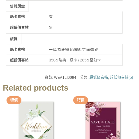
信封燙金
有
無
紙質
一級/象牙/萊妮/霧面/亮面/雪銅
350g 瑞典一級卡 / 285g 星幻卡
貨號:
WEA1LI0094
分類:
超低價喜帖
,
超低價喜帖(p)
Related products
特價
特價