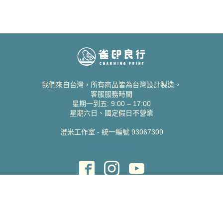
我們來自台灣，所有商品皆為台灣設計製造。
客服服務時間
星期一到五: 9:00 – 17:00
星期六日、國定假日不營業
澄米工作室 - 統一編號 93067309
貝絲愛設計喜帖
取得協助
聯絡雀印
我的帳號
查詢訂單
常見問題 FAQ
支援說明