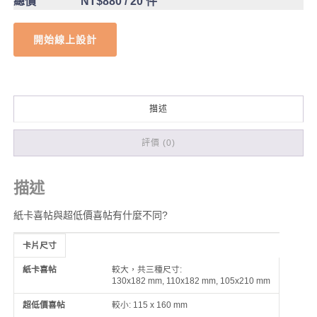
總價
NT$880
/ 20 件
開始線上設計
描述
評價 (0)
描述
紙卡喜帖與超低價喜帖有什麼不同?
卡片尺寸
比較
紙卡喜帖
超低價喜帖
較大，共三種尺寸:
130x182 mm, 110x182 mm, 105x210 mm
較小: 115 x 160 mm