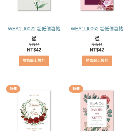
WEA1LI0022 超低價喜帖
WEA1LI0052 超低價喜帖
從
從
NT$
44
NT$
44
原
目
原
目
NT$
42
NT$
42
始
前
始
前
開始線上設計
開始線上設計
價
價
價
價
格：
格：
格：
格：
NT$44。
NT$42。
NT$44。
NT$42。
特價
特價