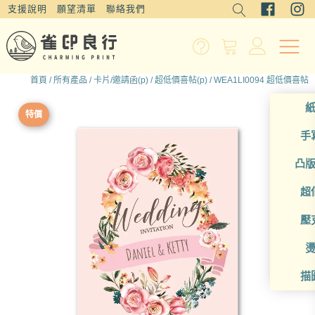
支援說明
願望清單
聯絡我們
首頁
/
所有產品
/
卡片/邀請函(p)
/
超低價喜帖(p)
/ WEA1LI0094 超低價喜帖
特價
手
凸
超
壓
描