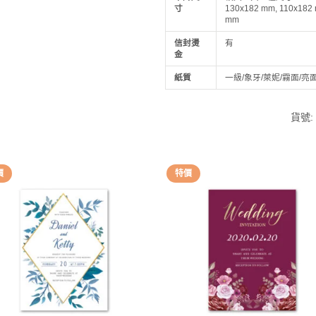
寸
130x182 mm, 110x182
mm
信封燙
有
金
紙質
一級/象牙/萊妮/霧面/亮
貨號
價
特價