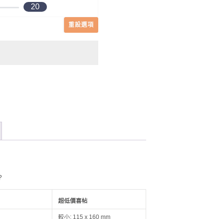
20
重設選項
?
超低價喜帖
較小: 115 x 160 mm