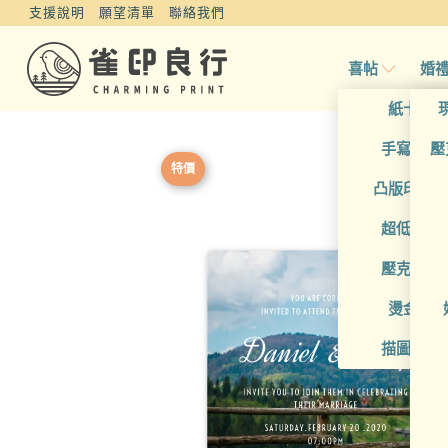
支援說明
願望清單
聯絡我們
喜帖
婚
紙卡喜
手寫風喜
壓
特價
凸版印刷
超低價喜
壓克力喜
燙金喜
描圖紙喜