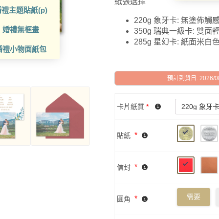
紙張選擇
禮主題貼紙(p)
220g 象牙卡: 無塗佈
婚禮無框畫
350g 瑞典一級卡: 雙
285g 星幻卡: 紙面米
婚禮小物面紙包
預計到貨日: 2026/08/
卡片紙質
*
*
貼紙
*
信封
需要
*
圓角