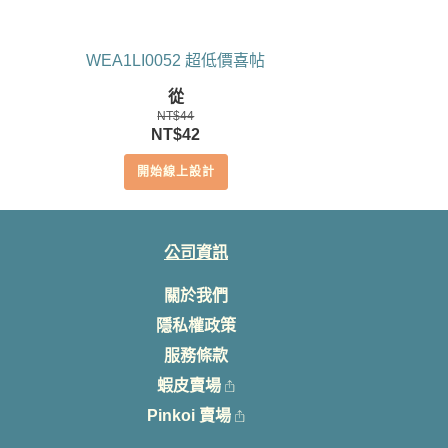
WEA1LI0052 超低價喜帖
從
NT$
44
原
目
NT$
42
始
前
開始線上設計
價
價
格：
格：
NT$44。
NT$42。
公司資訊
關於我們
隱私權政策
服務條款
蝦皮賣場
Pinkoi 賣場