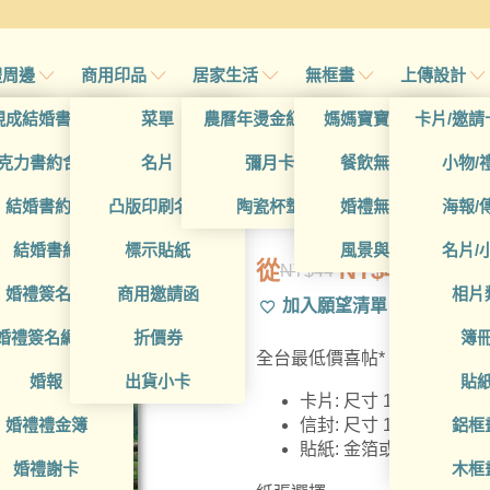
禮周邊
商用印品
居家生活
無框畫
上傳設計
帖
現成結婚書約夾
菜單
農曆年燙金紅包袋
媽媽寶寶無框畫
卡片/邀請
首頁
/
所有產品
帖
克力書約含木座
名片
彌月卡
餐飲無框畫
小物/
WEA1LI010
喜帖
結婚書約組
凸版印刷名片
陶瓷杯墊
婚禮無框畫
海報/
帖
結婚書約
標示貼紙
風景與藝術
名片/
從
NT$
42
NT$
44
原
目
帖
婚禮簽名簿
商用邀請函
相片
加入願望清單
始
前
帖
婚禮簽名綢(p)
折價券
簿
價
價
全台最低價喜帖*，含信封貼紙
格：
格：
帖
婚報
出貨小卡
貼
卡片: 尺寸 115 x 160
NT$44。
NT$42。
婚禮禮金簿
鋁框
信封: 尺寸 123 x 19
貼紙: 金箔或銀箔貼紙
婚禮謝卡
木框