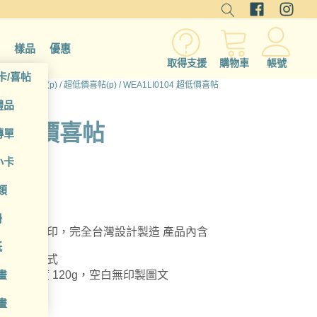
樣品
優惠
取得支援
購物車
帳號
卡/喜帖
/
卡片/邀請函(p)
/
超低價喜帖(p)
/ WEA1LI0104 超低價喜帖
禮品
4 超低價喜帖
傳單
小卡
類
冊
，20套起印，完全台灣設計製造 產品內含
紙
 mm，明信片式
畫
0 mm 紙張厚度 120g，空白無印製圖文
畫