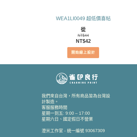
WEA1LI0049 超低價喜帖
從
NT$
44
原
目
NT$
42
始
前
開始線上設計
價
價
格：
格：
NT$44。
NT$42。
我們來自台灣，所有商品皆為台灣設
計製造。
客服服務時間
星期一到五: 9:00 – 17:00
星期六日、國定假日不營業
澄米工作室 - 統一編號 93067309