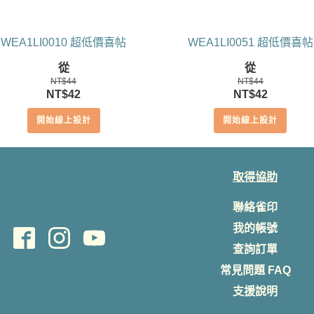
WEA1LI0010 超低價喜帖
WEA1LI0051 超低價喜帖
從
從
NT$
44
NT$
44
原
目
原
目
NT$
42
NT$
42
始
前
始
前
開始線上設計
開始線上設計
價
價
價
價
格：
格：
格：
格：
NT$44。
NT$42。
NT$44。
NT$42。
取得協助
聯絡雀印
我的帳號
查詢訂單
常見問題 FAQ
支援說明