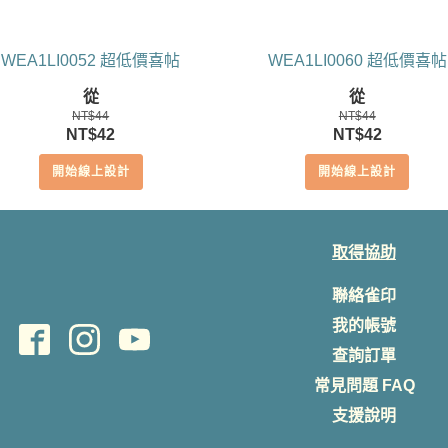
WEA1LI0052 超低價喜帖
WEA1LI0060 超低價喜帖
從
從
NT$
44
NT$
44
原
目
原
目
NT$
42
NT$
42
始
前
始
前
開始線上設計
開始線上設計
價
價
價
價
格：
格：
格：
格：
NT$44。
NT$42。
NT$44。
NT$42。
取得協助
聯絡雀印
我的帳號
查詢訂單
常見問題 FAQ
支援說明