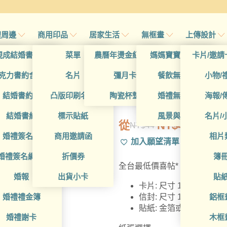
禮周邊
商用印品
居家生活
無框畫
上傳設計
帖
現成結婚書約夾
菜單
農曆年燙金紅包袋
媽媽寶寶無框畫
卡片/邀請
首頁
/
所有產品
帖
克力書約含木座
名片
彌月卡
餐飲無框畫
小物/
WEA1LI012
喜帖
結婚書約組
凸版印刷名片
陶瓷杯墊
婚禮無框畫
海報/
帖
結婚書約
標示貼紙
風景與藝術
名片/
從
NT$
42
NT$
44
原
目
帖
婚禮簽名簿
商用邀請函
相片
加入願望清單
始
前
帖
婚禮簽名綢(p)
折價券
簿
價
價
全台最低價喜帖*，含信封貼紙
格：
格：
帖
婚報
出貨小卡
貼
卡片: 尺寸 115 x 160
NT$44。
NT$42。
婚禮禮金簿
鋁框
信封: 尺寸 123 x 19
貼紙: 金箔或銀箔貼紙
婚禮謝卡
木框