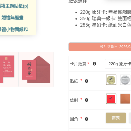
紙張選擇
禮主題貼紙(p)
220g 象牙卡: 無塗佈
婚禮無框畫
350g 瑞典一級卡: 雙
285g 星幻卡: 紙面米
婚禮小物面紙包
預計到貨日: 2026/08/
卡片紙質
*
*
貼紙
*
信封
需要
*
圓角