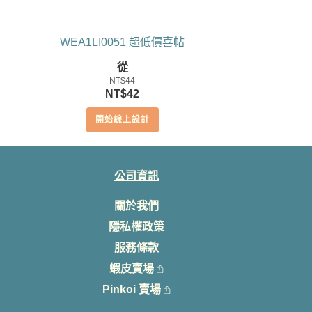
WEA1LI0051 超低價喜帖
從
NT$
44
原
目
NT$
42
始
前
開始線上設計
價
價
格：
格：
NT$44。
NT$42。
公司資訊
關於我們
隱私權政策
服務條款
蝦皮賣場
Pinkoi 賣場