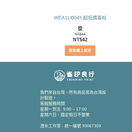
WEA1LI0045 超低價喜帖
從
NT$
44
原
目
NT$
42
始
前
開始線上設計
價
價
格：
格：
NT$44。
NT$42。
我們來自台灣，所有商品皆為台灣設
計製造。
客服服務時間
星期一到五: 9:00 – 17:00
星期六日、國定假日不營業
澄米工作室 - 統一編號 93067309