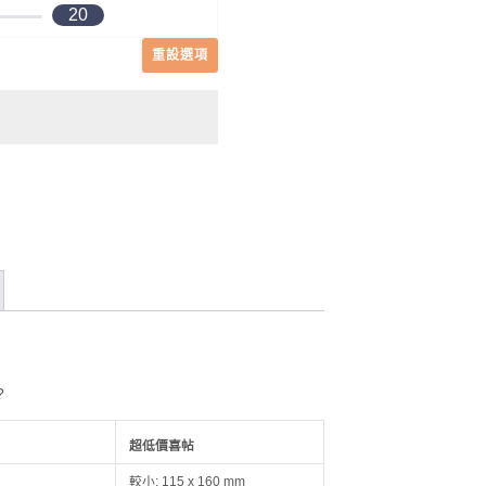
20
重設選項
?
超低價喜帖
較小: 115 x 160 mm