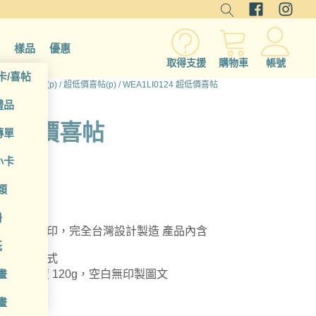
樣品
優惠
取得支援
購物車
帳號
卡/喜帖
/
卡片/邀請函(p)
/
超低價喜帖(p)
/ WEA1LI0124 超低價喜帖
禮品
4 超低價喜帖
傳單
小卡
類
冊
，20套起印，完全台灣設計製造 產品內含
紙
 mm，明信片式
畫
0 mm 紙張厚度 120g，空白無印製圖文
畫