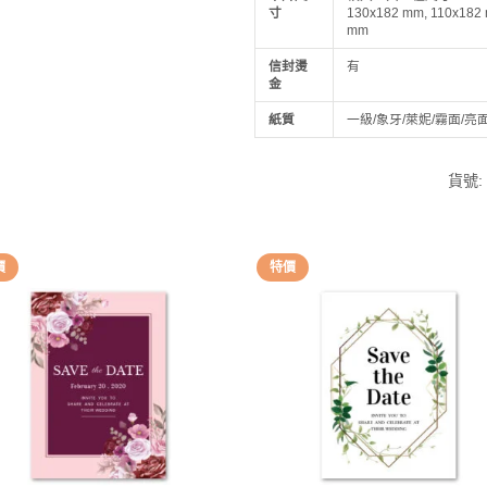
寸
130x182 mm, 110x182
mm
信封燙
有
金
紙質
一級/象牙/萊妮/霧面/亮
貨號
價
特價