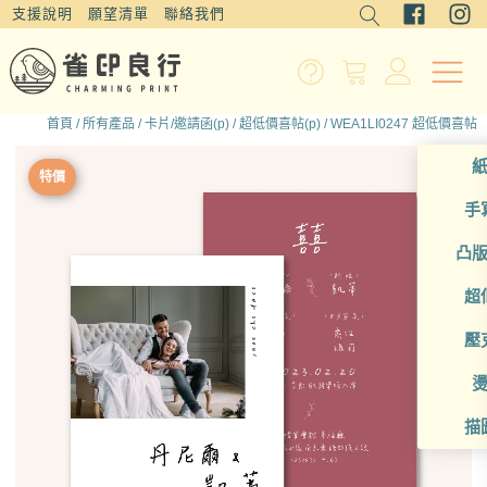
支援說明
願望清單
聯絡我們
首頁
/
所有產品
/
卡片/邀請函(p)
/
超低價喜帖(p)
/ WEA1LI0247 超低價喜帖
特價
手
凸
超
壓
描