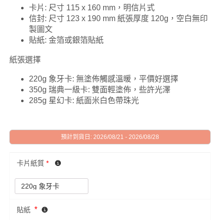
卡片: 尺寸 115 x 160 mm，明信片式
信封: 尺寸 123 x 190 mm 紙張厚度 120g，空白無印
製圖文
貼紙: 金箔或銀箔貼紙
紙張選擇
220g 象牙卡: 無塗佈觸感溫暖，平價好選擇
350g 瑞典一級卡: 雙面輕塗佈，些許光澤
285g 星幻卡: 紙面米白色帶珠光
預計到貨日: 2026/08/21 - 2026/08/28
卡片紙質
*
*
貼紙