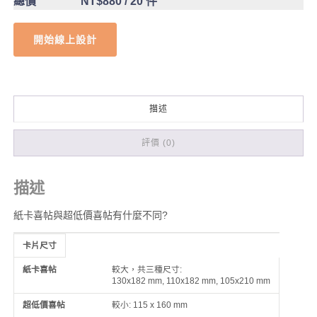
總價
NT$880
/ 20 件
開始線上設計
描述
評價 (0)
描述
紙卡喜帖與超低價喜帖有什麼不同?
卡片尺寸
比較
紙卡喜帖
超低價喜帖
較大，共三種尺寸:
130x182 mm, 110x182 mm, 105x210 mm
較小: 115 x 160 mm