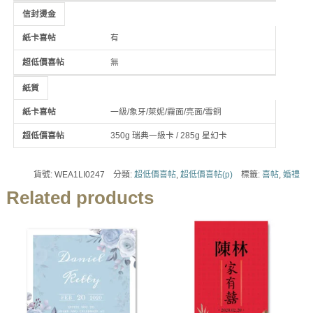
信封燙金
有
無
紙質
一級/象牙/萊妮/霧面/亮面/雪銅
350g 瑞典一級卡 / 285g 星幻卡
貨號:
WEA1LI0247
分類:
超低價喜帖
,
超低價喜帖(p)
標籤:
喜帖
,
婚禮
Related products