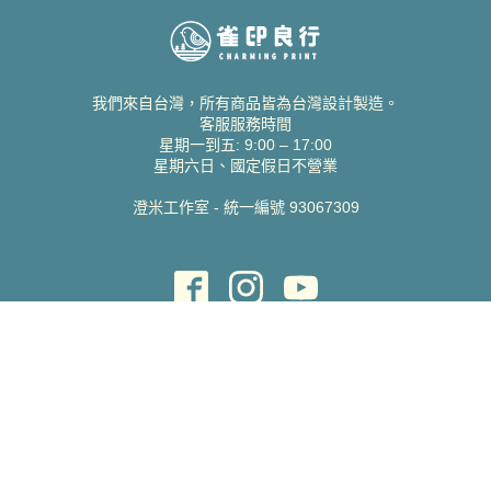
我們來自台灣，所有商品皆為台灣設計製造。
客服服務時間
星期一到五: 9:00 – 17:00
星期六日、國定假日不營業
澄米工作室 - 統一編號 93067309
貝絲愛設計喜帖
取得協助
聯絡雀印
我的帳號
查詢訂單
常見問題 FAQ
支援說明
公司資訊