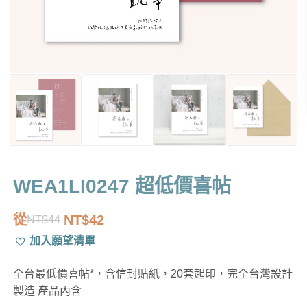
WEA1LI0247 超低價喜帖
從
NT$
42
NT$
44
原
目
加入願望清單
始
前
價
價
全台最低價喜帖*，含信封貼紙，20套起印，完全台灣設計
格：
格：
製造 產品內含
NT$44。
NT$42。