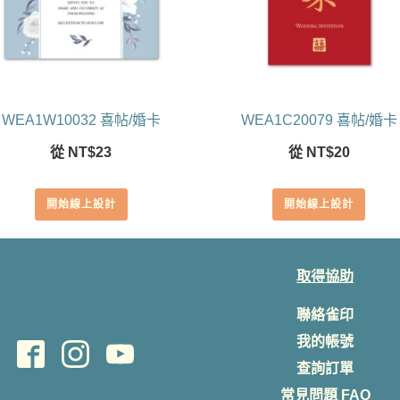
WEA1W10032 喜帖/婚卡
WEA1C20079 喜帖/婚卡
從
NT$
23
從
NT$
20
開始線上設計
開始線上設計
取得協助
聯絡雀印
我的帳號
查詢訂單
常見問題 FAQ