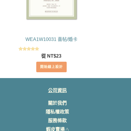
WEA1W10031 喜帖/婚卡
評分
從
NT$
23
5.00
滿分 5
開始線上設計
公司資訊
關於我們
隱私權政策
服務條款
蝦皮賣場