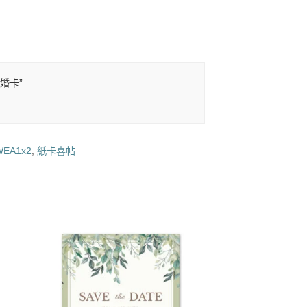
/婚卡”
EA1x2
,
紙卡喜帖