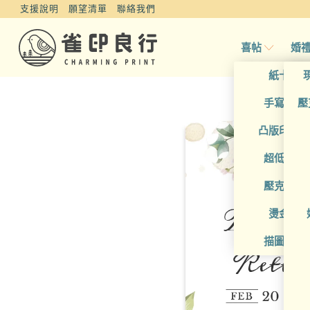
支援說明
願望清單
聯絡我們
喜帖
婚
紙卡喜
手寫風喜
壓
凸版印刷
超低價喜
壓克力喜
燙金喜
描圖紙喜