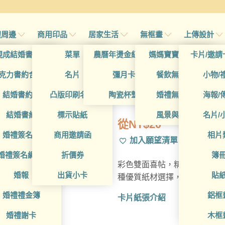
禮周邊
商用印品
居家生活
無框畫
上傳設計
帖
現成結婚書約夾
菜單
農曆年燙金紅包袋
媽媽寶寶無框畫
卡片/邀請
首頁
/
所有產品
帖
克力書約含木座
名片
彌月卡
餐飲無框畫
小物/
WEA1W2003
喜帖
結婚書約組
凸版印刷名片
陶瓷杯墊
婚禮無框畫
海報/
帖
結婚書約
標示貼紙
風景與藝術
名片/
從
NT$
20
帖
婚禮簽名簿
商用邀請函
相片
加入願望清單
帖
婚禮簽名綢(p)
折價券
簿
彩色雙面喜帖，精選多樣設計
帖
婚報
出貨小卡
貼
種優質紙材選擇，精湛台灣在
婚禮禮金簿
鋁框
卡片紙張介紹
婚禮謝卡
木框