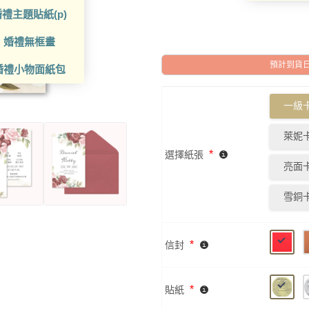
禮主題貼紙(p)
婚禮無框畫
預計到貨日: 2
婚禮小物面紙包
一級卡
萊妮卡
*
選擇紙張
亮面卡
雪銅卡
*
信封
*
貼紙