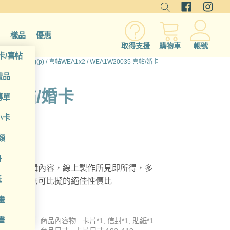
樣品
優惠
取得支援
購物車
帳號
卡/喜帖
/
卡片/邀請函(p)
/
喜帖WEA1x2
/ WEA1W20035 喜帖/婚卡
禮品
5 喜帖/婚卡
傳單
小卡
類
冊
，自由編輯內容，線上製作所見即所得，多
紙
地印刷，無可比擬的絕佳性價比
畫
畫
商品內容物: 卡片*1, 信封*1, 貼紙*1