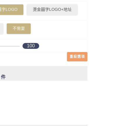
字LOGO
燙金囍字LOGO+地址
不需要
100
重設選項
0 件