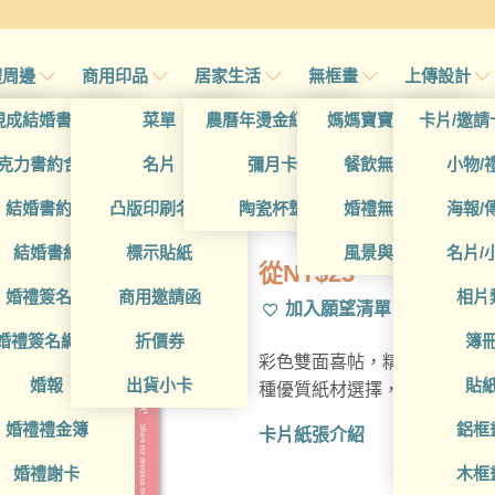
禮周邊
商用印品
居家生活
無框畫
上傳設計
帖
現成結婚書約夾
菜單
農曆年燙金紅包袋
媽媽寶寶無框畫
卡片/邀請
首頁
/
所有產品
帖
克力書約含木座
名片
彌月卡
餐飲無框畫
小物/
WEA1W3019
喜帖
結婚書約組
凸版印刷名片
陶瓷杯墊
婚禮無框畫
海報/
帖
結婚書約
標示貼紙
風景與藝術
名片/
從
NT$
23
帖
婚禮簽名簿
商用邀請函
相片
加入願望清單
帖
婚禮簽名綢(p)
折價券
簿
彩色雙面喜帖，精選多樣設計
帖
婚報
出貨小卡
貼
種優質紙材選擇，精湛台灣在
婚禮禮金簿
鋁框
卡片紙張介紹
婚禮謝卡
木框