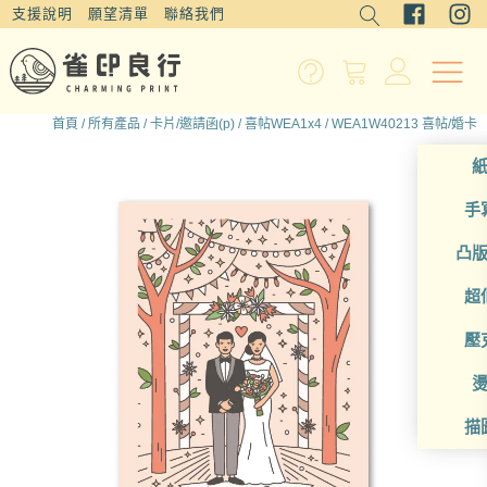
支援說明
願望清單
聯絡我們
首頁
/
所有產品
/
卡片/邀請函(p)
/
喜帖WEA1x4
/ WEA1W40213 喜帖/婚卡
手
凸
超
壓
描