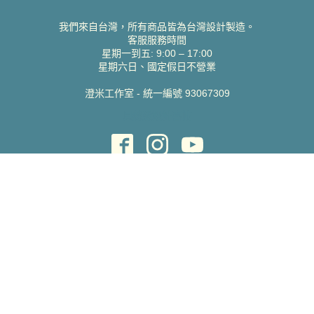
我們來自台灣，所有商品皆為台灣設計製造。
客服服務時間
星期一到五: 9:00 – 17:00
星期六日、國定假日不營業
澄米工作室 - 統一編號 93067309
貝絲愛設計喜帖
取得協助
聯絡雀印
我的帳號
查詢訂單
常見問題 FAQ
支援說明
公司資訊
關於我們
隱私權政策
服務條款
蝦皮賣場
Pinkoi 賣場