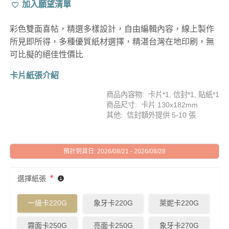
加入願望清單
彩色雙面喜帖，精選多樣設計，自由編輯內容，線上製作
所見即所得，多種優質紙材選擇，精湛台灣在地印刷，無
可比擬的絕佳性價比
卡片紙張介紹
商品內容物: 卡片*1, 信封*1, 貼紙*1
商品尺寸: 卡片 130x182mm
其他: 信封額外提供 5-10 張
預計到貨日: 2026/08/21 - 2026/08/28
*
選擇紙張
一級卡220G
象牙卡220G
萊妮卡220G
霧面卡250G
亮面卡250G
象牙卡270G