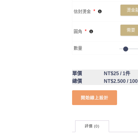
燙金囍
*
信封燙金
需要
*
圓角
數量
單價
NT$25
/ 1件
總價
NT$2.500
/ 10
開始線上設計
評價 (0)