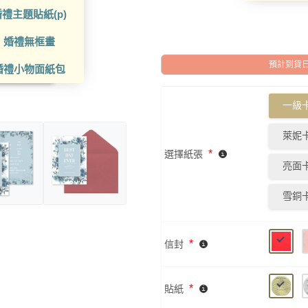
禮主題貼紙(p)
婚禮無框畫
預計到貨日: 2
婚禮小物面紙包
一級卡
萊妮卡
*
選擇紙張
亮面卡
雪銅卡
*
信封
*
貼紙