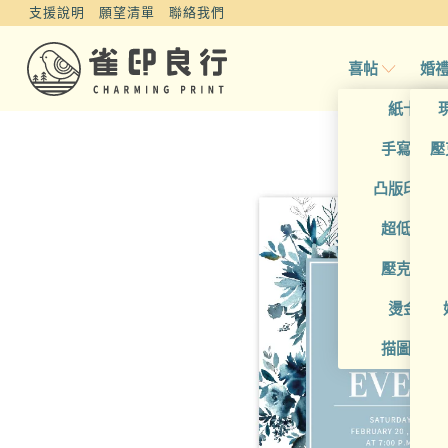
支援說明
願望清單
聯絡我們
喜帖
婚
紙卡喜
手寫風喜
壓
凸版印刷
超低價喜
壓克力喜
燙金喜
描圖紙喜