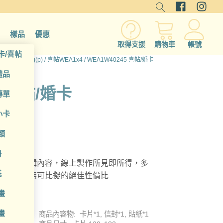
樣品
優惠
取得支援
購物車
帳號
卡/喜帖
/
卡片/邀請函(p)
/
喜帖WEA1x4
/ WEA1W40245 喜帖/婚卡
禮品
5 喜帖/婚卡
傳單
小卡
類
冊
，自由編輯內容，線上製作所見即所得，多
紙
地印刷，無可比擬的絕佳性價比
畫
畫
商品內容物: 卡片*1, 信封*1, 貼紙*1