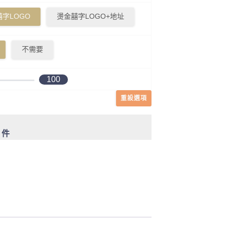
字LOGO
燙金囍字LOGO+地址
不需要
100
重設選項
0 件