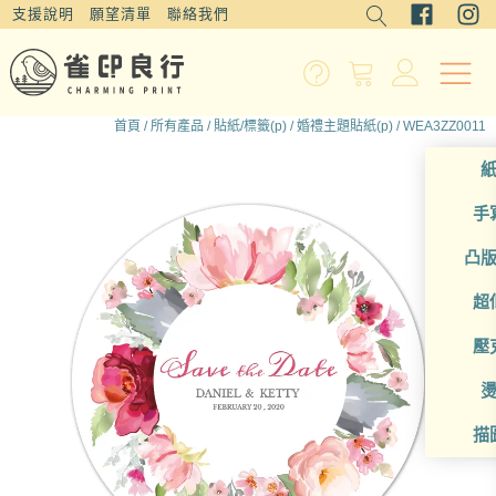
支援說明
願望清單
聯絡我們
首頁
/
所有產品
/
貼紙/標籤(p)
/
婚禮主題貼紙(p)
/ WEA3ZZ0011
手
凸
超
壓
描