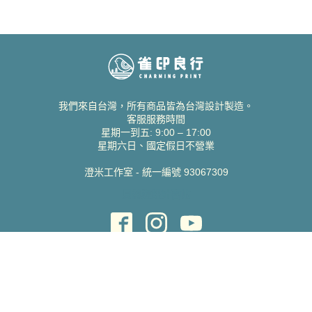
我們來自台灣，所有商品皆為台灣設計製造。
客服服務時間
星期一到五: 9:00 – 17:00
星期六日、國定假日不營業
澄米工作室 - 統一編號 93067309
貝絲愛設計喜帖
取得協助
聯絡雀印
我的帳號
查詢訂單
常見問題 FAQ
支援說明