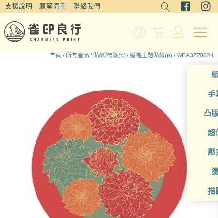
支援說明
願望清單
聯絡我們
首頁
/
所有產品
/
貼紙/標籤(p)
/
婚禮主題貼紙(p)
/ WEA3ZZ0024
手
凸
超
壓
描