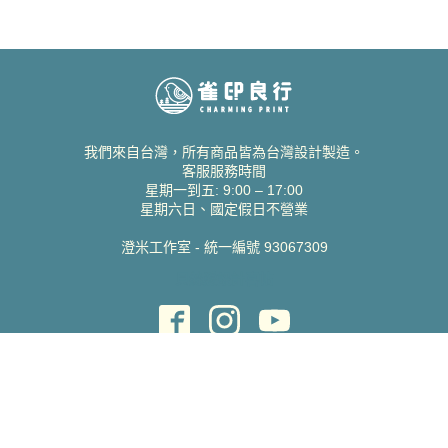
我們來自台灣，所有商品皆為台灣設計製造。
客服服務時間
星期一到五: 9:00 – 17:00
星期六日、國定假日不營業
澄米工作室 - 統一編號 93067309
貝絲愛設計喜帖
取得協助
聯絡雀印
我的帳號
查詢訂單
常見問題 FAQ
支援說明