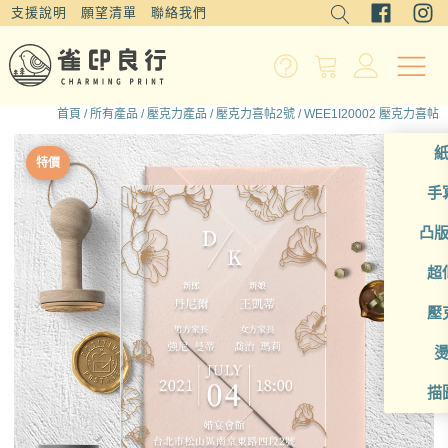
支援說明
願望清單
聯絡我們
首頁
/
所有產品
/
壓克力產品
/
壓克力喜帖2號
/ WEE1I20002 壓克力喜帖
特價
手
凸
超
壓
描