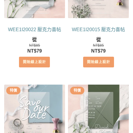
WEE1I20022 壓克力喜帖
WEE1I20015 壓克力喜帖
從
從
NT$
85
NT$
85
原
目
原
目
NT$
79
NT$
79
始
前
始
前
開始線上設計
開始線上設計
價
價
價
價
格：
格：
格：
格：
NT$85。
NT$79。
NT$85。
NT$79。
特價
特價