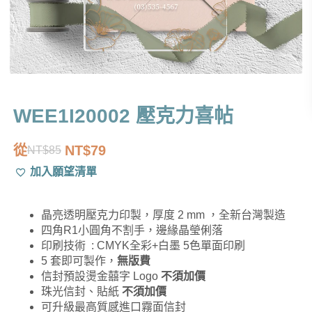
WEE1I20002 壓克力喜帖
從
NT$
79
NT$
85
原
目
加入願望清單
始
前
價
價
晶亮透明壓克力印製，厚度 2 mm ，全新台灣製造
格：
格：
四角R1小圓角不割手，邊緣晶瑩俐落
NT$85。
NT$79。
印刷技術 : CMYK全彩+白墨 5色單面印刷
5 套即可製作，
無版費
信封預設燙金囍字 Logo
不須加價
珠光信封、貼紙
不須加價
可升級最高質感進口霧面信封