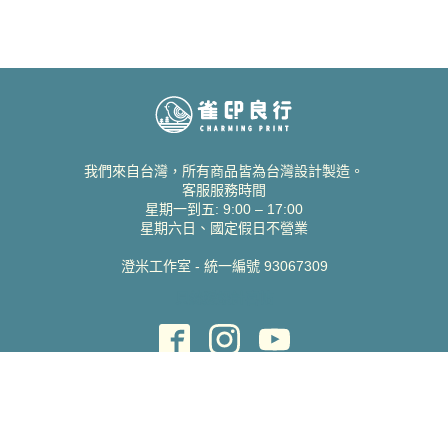
我們來自台灣，所有商品皆為台灣設計製造。
客服服務時間
星期一到五: 9:00 – 17:00
星期六日、國定假日不營業
澄米工作室 - 統一編號 93067309
貝絲愛設計喜帖
取得協助
聯絡雀印
我的帳號
查詢訂單
常見問題 FAQ
支援說明