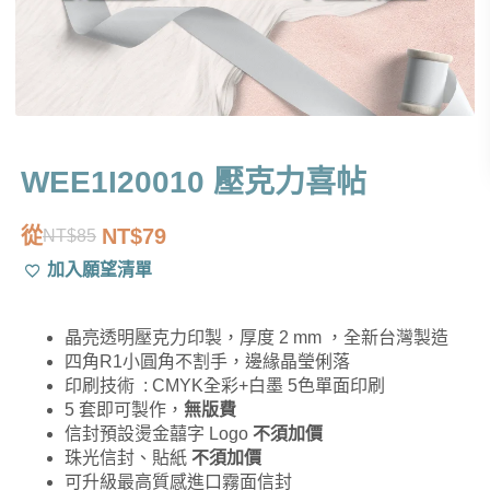
WEE1I20010 壓克力喜帖
從
NT$
79
NT$
85
原
目
加入願望清單
始
前
價
價
晶亮透明壓克力印製，厚度 2 mm ，全新台灣製造
格：
格：
四角R1小圓角不割手，邊緣晶瑩俐落
NT$85。
NT$79。
印刷技術 : CMYK全彩+白墨 5色單面印刷
5 套即可製作，
無版費
信封預設燙金囍字 Logo
不須加價
珠光信封、貼紙
不須加價
可升級最高質感進口霧面信封