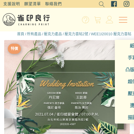
支援說明
願望清單
聯絡我們
首頁
/
所有產品
/
壓克力產品
/
壓克力喜帖2號
/ WEE1I20010 壓克力喜帖
特價
手
凸
超
壓
描