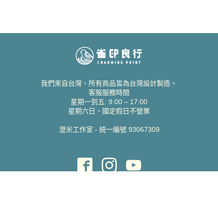
我們來自台灣，所有商品皆為台灣設計製造。
客服服務時間
星期一到五: 9:00 – 17:00
星期六日、國定假日不營業
澄米工作室 - 統一編號 93067309
貝絲愛設計喜帖
取得協助
聯絡雀印
我的帳號
查詢訂單
常見問題 FAQ
支援說明