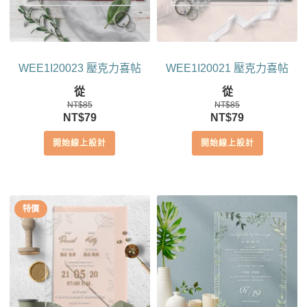
WEE1I20023 壓克力喜帖
WEE1I20021 壓克力喜帖
從
從
NT$
85
NT$
85
原
目
原
目
NT$
79
NT$
79
始
前
始
前
開始線上設計
開始線上設計
價
價
價
價
格：
格：
格：
格：
NT$85。
NT$79。
NT$85。
NT$79。
特價