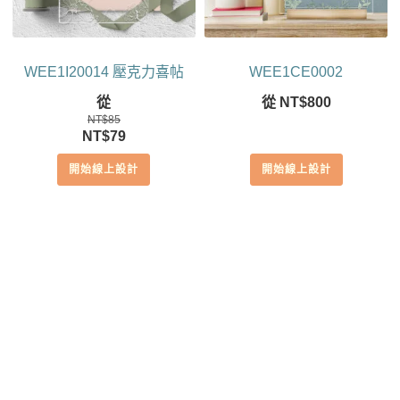
WEE1I20014 壓克力喜帖
WEE1CE0002
從
從
NT$
800
NT$
85
原
目
NT$
79
始
前
開始線上設計
開始線上設計
價
價
格：
格：
NT$85。
NT$79。