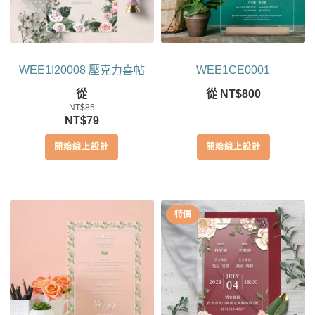
WEE1I20008 壓克力喜帖
WEE1CE0001
從
從
NT$
800
NT$
85
原
目
NT$
79
始
前
開始線上設計
開始線上設計
價
價
格：
格：
NT$85。
NT$79。
特價