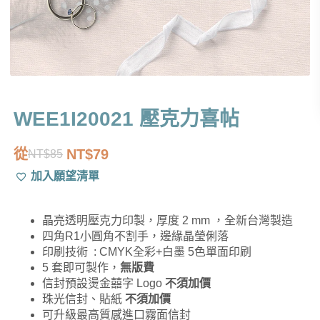
WEE1I20021 壓克力喜帖
從
NT$
79
NT$
85
原
目
加入願望清單
始
前
價
價
晶亮透明壓克力印製，厚度 2 mm ，全新台灣製造
格：
格：
四角R1小圓角不割手，邊緣晶瑩俐落
NT$85。
NT$79。
印刷技術 : CMYK全彩+白墨 5色單面印刷
5 套即可製作，
無版費
信封預設燙金囍字 Logo
不須加價
珠光信封、貼紙
不須加價
可升級最高質感進口霧面信封