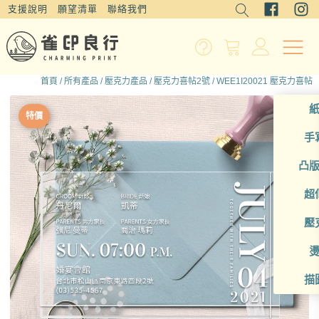
支援說明
願望清單
聯絡我們
首頁
/
所有產品
/
壓克力產品
/
壓克力喜帖2號
/ WEE1I20021 壓克力喜帖
特價
手
凸
超
壓
描