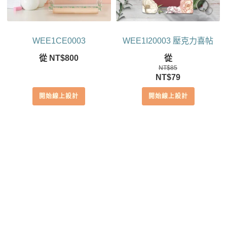
WEE1CE0003
WEE1I20003 壓克力喜帖
從
NT$
800
從
NT$
85
原
目
NT$
79
始
前
開始線上設計
開始線上設計
價
價
格：
格：
NT$85。
NT$79。