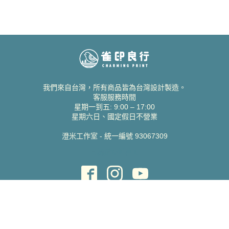
我們來自台灣，所有商品皆為台灣設計製造。
客服服務時間
星期一到五: 9:00 – 17:00
星期六日、國定假日不營業
澄米工作室 - 統一編號 93067309
貝絲愛設計喜帖
取得協助
聯絡雀印
我的帳號
查詢訂單
常見問題 FAQ
支援說明