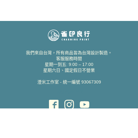
我們來自台灣，所有商品皆為台灣設計製造。
客服服務時間
星期一到五: 9:00 – 17:00
星期六日、國定假日不營業
澄米工作室 - 統一編號 93067309
貝絲愛設計喜帖
取得協助
聯絡雀印
我的帳號
查詢訂單
常見問題 FAQ
支援說明