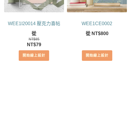
WEE1I20014 壓克力喜帖
WEE1CE0002
從
從
NT$
800
NT$
85
原
目
NT$
79
始
前
開始線上設計
開始線上設計
價
價
格：
格：
NT$85。
NT$79。