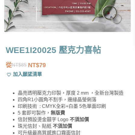
WEE1I20025 壓克力喜帖
從
NT$
79
NT$
85
原
目
加入願望清單
始
前
價
價
晶亮透明壓克力印製，厚度 2 mm ，全新台灣製造
格：
格：
四角R1小圓角不割手，邊緣晶瑩俐落
NT$85。
NT$79。
印刷技術 : CMYK全彩+白墨 5色單面印刷
5 套即可製作，
無版費
信封預設燙金囍字 Logo
不須加價
珠光信封、貼紙
不須加價
可升級最高質感進口霧面信封