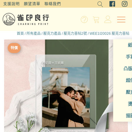
支援說明
願望清單
聯絡我們
首頁
/
所有產品
/
壓克力產品
/
壓克力喜帖2號
/ WEE1I20026 壓克力喜帖
特價
手
凸
超
壓
描