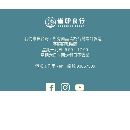
我們來自台灣，所有商品皆為台灣設計製造。
客服服務時間
星期一到五: 9:00 – 17:00
星期六日、國定假日不營業
澄米工作室 - 統一編號 93067309
貝絲愛設計喜帖
取得協助
聯絡雀印
我的帳號
查詢訂單
常見問題 FAQ
支援說明