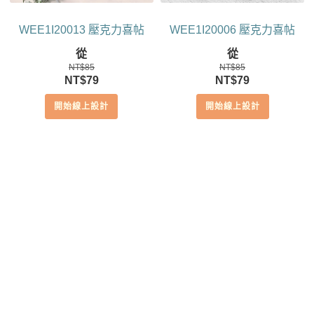
WEE1I20013 壓克力喜帖
WEE1I20006 壓克力喜帖
從
從
NT$
85
NT$
85
原
目
原
目
NT$
79
NT$
79
始
前
始
前
開始線上設計
開始線上設計
價
價
價
價
格：
格：
格：
格：
NT$85。
NT$79。
NT$85。
NT$79。