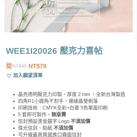
WEE1I20026 壓克力喜帖
從
NT$
79
NT$
85
原
目
加入願望清單
始
前
價
價
晶亮透明壓克力印製，厚度 2 mm ，全新台灣製造
格：
格：
四角R1小圓角不割手，邊緣晶瑩俐落
NT$85。
NT$79。
印刷技術 : CMYK全彩+白墨 5色單面印刷
5 套即可製作，
無版費
信封預設燙金囍字 Logo
不須加價
珠光信封、貼紙
不須加價
可升級最高質感進口霧面信封