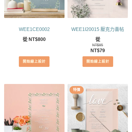
WEE1CE0002
WEE1I20015 壓克力喜帖
從
NT$
800
從
NT$
85
原
目
NT$
79
始
前
開始線上設計
開始線上設計
價
價
格：
格：
NT$85。
NT$79。
特價