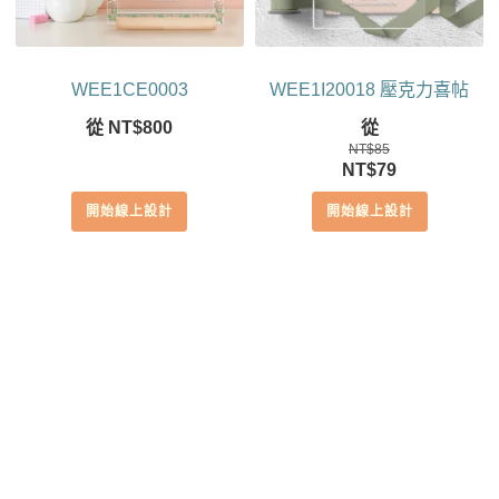
WEE1CE0003
WEE1I20018 壓克力喜帖
從
NT$
800
從
NT$
85
原
目
NT$
79
始
前
開始線上設計
開始線上設計
價
價
格：
格：
NT$85。
NT$79。