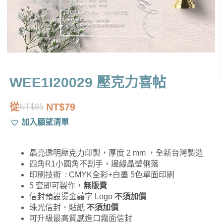
WEE1I20029 壓克力喜帖
從
NT$
79
NT$
85
原
目
加入願望清單
始
前
價
價
晶亮透明壓克力印製，厚度 2 mm ，全新台灣製造
格：
格：
四角R1小圓角不割手，邊緣晶瑩俐落
NT$85。
NT$79。
印刷技術 : CMYK全彩+白墨 5色單面印刷
5 套即可製作，
無版費
信封預設燙金囍字 Logo
不須加價
珠光信封、貼紙
不須加價
可升級最高質感進口霧面信封