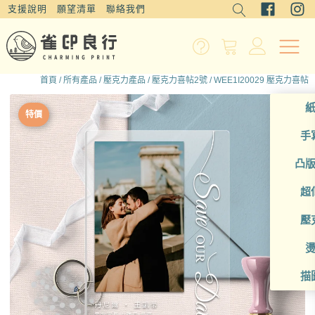
支援說明
願望清單
聯絡我們
首頁
/
所有產品
/
壓克力產品
/
壓克力喜帖2號
/ WEE1I20029 壓克力喜帖
特價
手
凸
超
壓
描