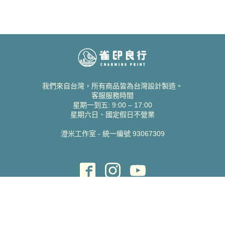
我們來自台灣，所有商品皆為台灣設計製造。
客服服務時間
星期一到五: 9:00 – 17:00
星期六日、國定假日不營業
澄米工作室 - 統一編號 93067309
貝絲愛設計喜帖
取得協助
聯絡雀印
我的帳號
查詢訂單
常見問題 FAQ
支援說明