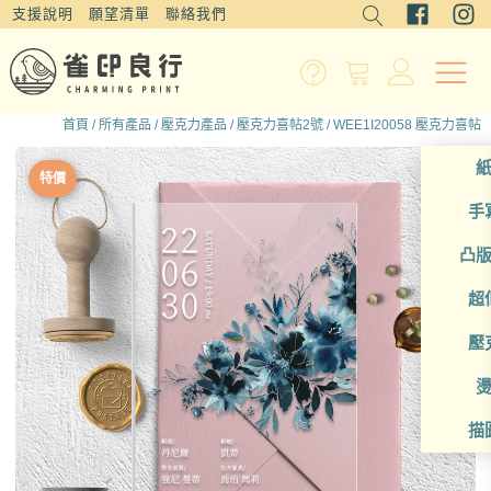
支援說明
願望清單
聯絡我們
首頁
/
所有產品
/
壓克力產品
/
壓克力喜帖2號
/ WEE1I20058 壓克力喜帖
特價
手
凸
超
壓
描