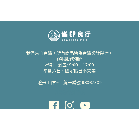
我們來自台灣，所有商品皆為台灣設計製造。
客服服務時間
星期一到五: 9:00 – 17:00
星期六日、國定假日不營業
澄米工作室 - 統一編號 93067309
貝絲愛設計喜帖
取得協助
聯絡雀印
我的帳號
查詢訂單
常見問題 FAQ
支援說明