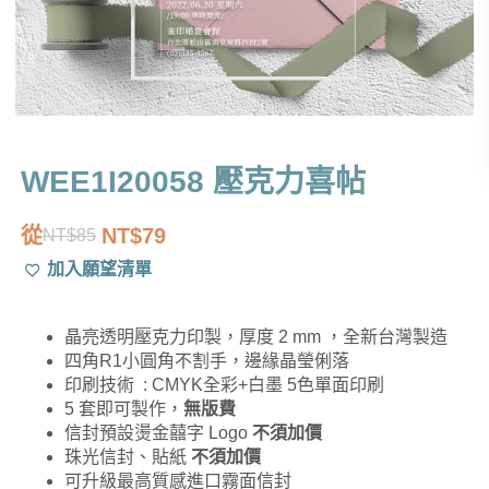
WEE1I20058 壓克力喜帖
從
NT$
79
NT$
85
原
目
加入願望清單
始
前
價
價
晶亮透明壓克力印製，厚度 2 mm ，全新台灣製造
格：
格：
四角R1小圓角不割手，邊緣晶瑩俐落
NT$85。
NT$79。
印刷技術 : CMYK全彩+白墨 5色單面印刷
5 套即可製作，
無版費
信封預設燙金囍字 Logo
不須加價
珠光信封、貼紙
不須加價
可升級最高質感進口霧面信封