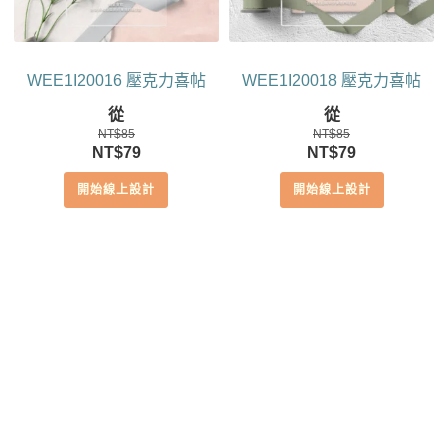
WEE1I20016 壓克力喜帖
WEE1I20018 壓克力喜帖
從
從
NT$
85
NT$
85
原
目
原
目
NT$
79
NT$
79
始
前
始
前
開始線上設計
開始線上設計
價
價
價
價
格：
格：
格：
格：
NT$85。
NT$79。
NT$85。
NT$79。