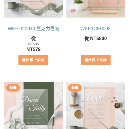
WEE1I20014 壓克力喜帖
WEE1CE0003
從
從
NT$
800
NT$
85
原
目
NT$
79
始
前
開始線上設計
開始線上設計
價
價
格：
格：
NT$85。
NT$79。
特價
特價