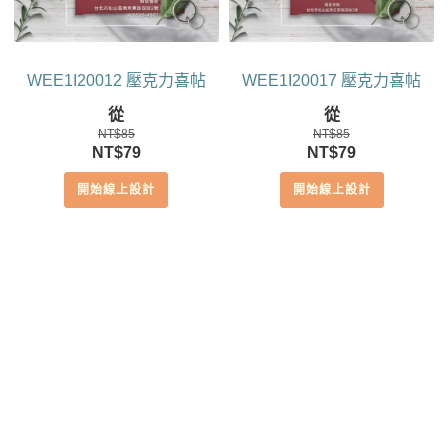
WEE1I20012 壓克力喜帖
WEE1I20017 壓克力喜帖
從
從
NT$
85
NT$
85
原
目
原
目
NT$
79
NT$
79
始
前
始
前
開始線上設計
開始線上設計
價
價
價
價
格：
格：
格：
格：
NT$85。
NT$79。
NT$85。
NT$79。