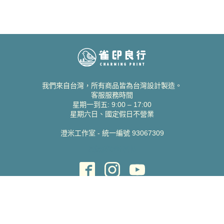
我們來自台灣，所有商品皆為台灣設計製造。
客服服務時間
星期一到五: 9:00 – 17:00
星期六日、國定假日不營業
澄米工作室 - 統一編號 93067309
貝絲愛設計喜帖
取得協助
聯絡雀印
我的帳號
查詢訂單
常見問題 FAQ
支援說明