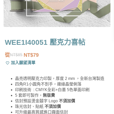
WEE1I40051 壓克力喜帖
從
NT$
79
NT$
85
原
目
加入願望清單
始
前
價
價
晶亮透明壓克力印製，厚度 2 mm ，全新台灣製造
格：
格：
四角R1小圓角不割手，邊緣晶瑩俐落
NT$85。
NT$79。
印刷技術 : CMYK全彩+白墨 5色單面印刷
5 套即可製作，
無版費
信封預設燙金囍字 Logo
不須加價
珠光信封、貼紙
不須加價
可升級最高質感進口霧面信封