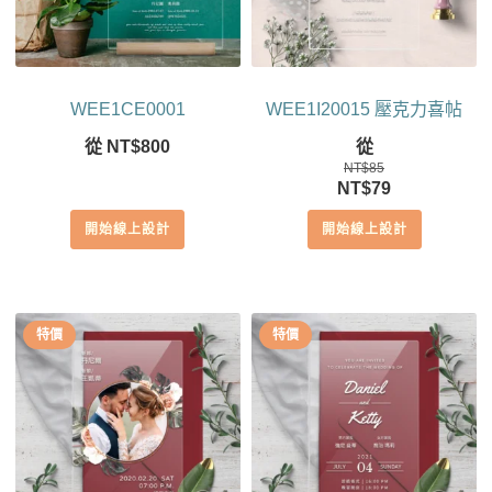
WEE1CE0001
WEE1I20015 壓克力喜帖
從
NT$
800
從
NT$
85
原
目
NT$
79
始
前
開始線上設計
開始線上設計
價
價
格：
格：
NT$85。
NT$79。
特價
特價