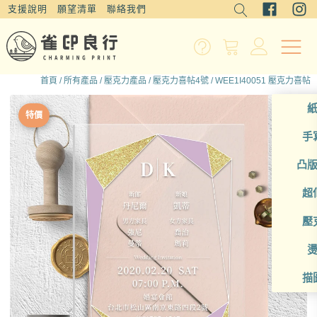
支援說明
願望清單
聯絡我們
首頁
/
所有產品
/
壓克力產品
/
壓克力喜帖4號
/ WEE1I40051 壓克力喜帖
特價
手
凸
超
壓
描