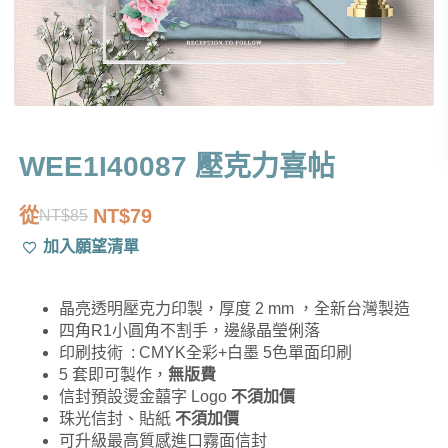
WEE1I40087 壓克力喜帖
從
NT$
79
NT$
85
原
目
加入願望清單
始
前
價
價
晶亮透明壓克力印製，厚度 2 mm ，全新台灣製造
格：
格：
四角R1小圓角不割手，邊緣晶瑩俐落
NT$85。
NT$79。
印刷技術 : CMYK全彩+白墨 5色單面印刷
5 套即可製作，
無版費
信封預設燙金囍字 Logo
不須加價
珠光信封、貼紙
不須加價
可升級最高質感進口霧面信封