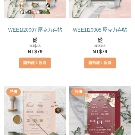
WEE1I20007 壓克力喜帖
WEE1I20005 壓克力喜帖
從
從
NT$
85
NT$
85
原
目
原
目
NT$
79
NT$
79
始
前
始
前
開始線上設計
開始線上設計
價
價
價
價
格：
格：
格：
格：
NT$85。
NT$79。
NT$85。
NT$79。
特價
特價