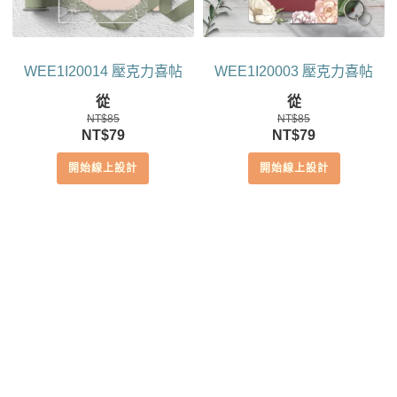
WEE1I20014 壓克力喜帖
WEE1I20003 壓克力喜帖
從
從
NT$
85
NT$
85
原
目
原
目
NT$
79
NT$
79
始
前
始
前
開始線上設計
開始線上設計
價
價
價
價
格：
格：
格：
格：
NT$85。
NT$79。
NT$85。
NT$79。