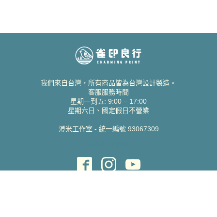
我們來自台灣，所有商品皆為台灣設計製造。
客服服務時間
星期一到五: 9:00 – 17:00
星期六日、國定假日不營業
澄米工作室 - 統一編號 93067309
貝絲愛設計喜帖
取得協助
聯絡雀印
我的帳號
查詢訂單
常見問題 FAQ
支援說明