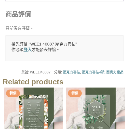
商品評價
目前沒有評價。
搶先評價 “WEE1I40087 壓克力喜帖”
你必須
登入
才能發表評論。
貨號:
WEE1I40087
分類:
壓克力喜帖
,
壓克力喜帖4號
,
壓克力產品
Related products
特價
特價