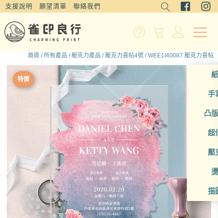
支援說明
願望清單
聯絡我們
首頁
/
所有產品
/
壓克力產品
/
壓克力喜帖4號
/ WEE1I40087 壓克力喜帖
特價
手
凸
超
壓
描