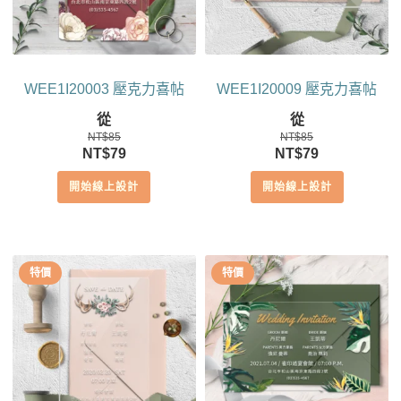
WEE1I20003 壓克力喜帖
WEE1I20009 壓克力喜帖
從
從
NT$
85
NT$
85
原
目
原
目
NT$
79
NT$
79
始
前
始
前
開始線上設計
開始線上設計
價
價
價
價
格：
格：
格：
格：
NT$85。
NT$79。
NT$85。
NT$79。
特價
特價