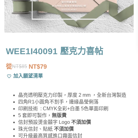
WEE1I40091 壓克力喜帖
從
NT$
79
NT$
85
原
目
加入願望清單
始
前
價
價
晶亮透明壓克力印製，厚度 2 mm ，全新台灣製造
格：
格：
四角R1小圓角不割手，邊緣晶瑩俐落
NT$85。
NT$79。
印刷技術 : CMYK全彩+白墨 5色單面印刷
5 套即可製作，
無版費
信封預設燙金囍字 Logo
不須加價
珠光信封、貼紙
不須加價
可升級最高質感進口霧面信封