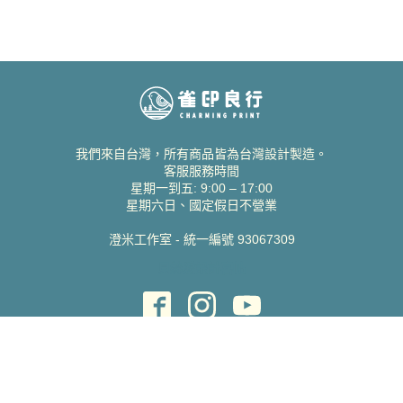
我們來自台灣，所有商品皆為台灣設計製造。
客服服務時間
星期一到五: 9:00 – 17:00
星期六日、國定假日不營業
澄米工作室 - 統一編號 93067309
貝絲愛設計喜帖
取得協助
聯絡雀印
我的帳號
查詢訂單
常見問題 FAQ
支援說明