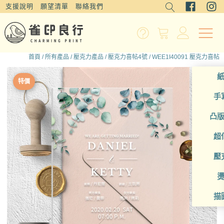
支援說明
願望清單
聯絡我們
首頁
/
所有產品
/
壓克力產品
/
壓克力喜帖4號
/ WEE1I40091 壓克力喜帖
特價
手
凸
超
壓
描