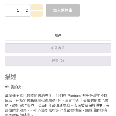
WES42C
加入購物車
結
婚
書
約
夾
描述
+書
約
(Logo2
額外資訊
珊
瑚)
評價 (0)
數
量
描述
📢/ 書約夾 /
莫蘭迪全素色包覆的書約夾📂，我們在 Pantone 數千色🌈中不斷
琢磨，死掉無數腦細胞🤔後精選4色，肯定市面上最優秀的素色書
約，顏色優雅脫俗，滿滿的年輕清新氣息。表面披覆保護膜🛡️，有
輕微防水效果，不小心滴到咖啡☕ 也能輕易擦除，觸感滑順舒適，
堅固耐用與時尚。