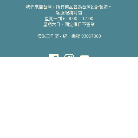
我們來自台灣，所有商品皆為台灣設計製造。
客服服務時間
星期一到五: 9:00 – 17:00
星期六日、國定假日不營業
澄米工作室 - 統一編號 93067309
貝絲愛設計喜帖
取得協助
聯絡雀印
我的帳號
查詢訂單
常見問題 FAQ
支援說明
公司資訊
關於我們
隱私權政策
服務條款
蝦皮賣場
Pinkoi 賣場