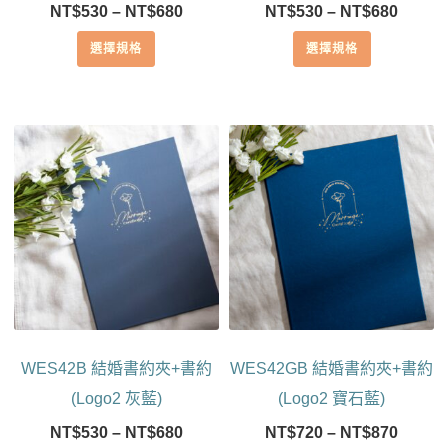
價
價
NT$
530
–
NT$
680
NT$
530
–
NT$
680
選
選
格
格
擇
擇
選擇規格
選擇規格
範
範
選
選
圍：
圍：
項
項
NT$530
NT$53
到
到
此
此
NT$680
NT$68
產
產
品
品
有
有
多
多
種
種
款
款
式。
式。
可
可
在
在
產
產
WES42B 結婚書約夾+書約
WES42GB 結婚書約夾+書約
品
品
頁
頁
(Logo2 灰藍)
(Logo2 寶石藍)
面
面
價
價
NT$
530
–
NT$
680
NT$
720
–
NT$
870
選
選