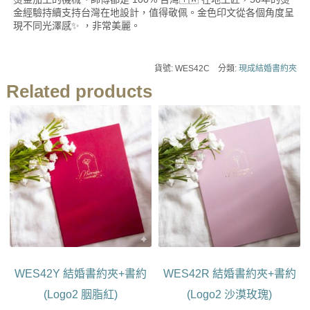
金經驗持續支持台灣在地設計，值得敬佩。金色印文從各個角度呈
現不同光澤感✨ ，非常美麗。
貨號:
WES42C
分類:
現成結婚書約夾
Related products
此
此
產
產
品
品
有
有
多
多
種
種
款
款
式。
式。
可
可
在
在
產
產
WES42Y 結婚書約夾+書約
WES42R 結婚書約夾+書約
品
品
頁
頁
(Logo2 胭脂紅)
(Logo2 沙漠玫瑰)
面
面