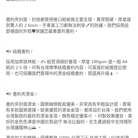
.
書約夾封面、封底都使用進口紙板做主要支撐，異常堅硬，厚度達
到驚人的 2.6mm，手拿美工刀都無法刺穿🗡️的防護。我們採用這
麼穩固的外殼🛡️保護您最重要的書約。
.
📢/ 結婚書約 /
採用加厚道林紙，✍️ 紙質滑順好書寫，厚度 180gsm 是一般 A4
紙的 2.5 倍。印有台灣標準結婚書約內容，可直接於結婚登記使
用。也可搭購我們賣場中的燙金結婚書約，質感再升級⏫ 。
.
📢/ 書約夾燙金 /
書約夾封面燙金，圖案線條輕盈優美，非常具有年輕設計感，賣場
有多款圖案選擇。歐美優質的燙金金箔✨ 都來自於台灣，我們使用
台灣製造的最好的燙金金箔，顏色穩定優美🎨 ，印製效果優良，美
好的金色色澤是中國劣質品👎 無法比擬的，在生產過程中支持隱形
台灣護國神山🌄 。
燙金加工的機械、師傅都是 100% 台灣🇹🇼 在地工匠，50年的燙