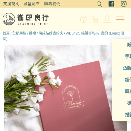
支援說明
願望清單
聯絡我們
首頁
/
全部用途
/
婚禮
/
現成結婚書約夾
/ WES42C 結婚書約夾+書約 (Logo2 珊
瑚)
手
凸
超
壓
描