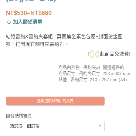
NT$
530
–
NT$
680
價
加入願望清單
格
範
結婚書約&書約夾套組 - 莫蘭迪全素色包覆+封面燙金圖
圍：
案，打開後右側可夾書約📃。
NT$530
此商品免運費!
到
NT$680
商品內容物: 書約夾x1, 隨選選書約
商品尺寸: 書約夾尺寸: 223 x 307 mm
其他: 書約尺寸: 210 x 297 mm (A4)
選擇選項以預估到貨日
隨付結婚書約