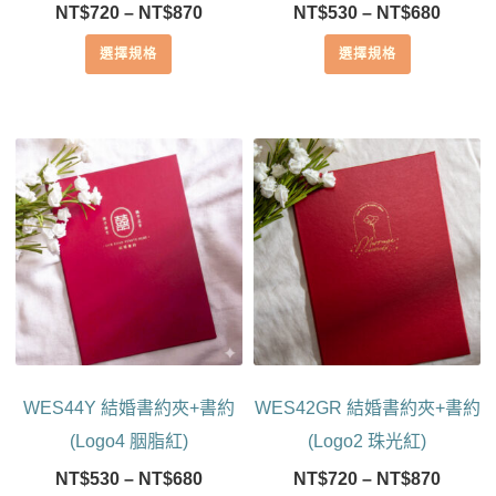
價
價
NT$
720
–
NT$
870
NT$
530
–
NT$
680
選
選
格
格
擇
擇
選擇規格
選擇規格
範
範
選
選
圍：
圍：
項
項
NT$720
NT$53
到
到
此
此
NT$870
NT$68
產
產
品
品
有
有
多
多
種
種
款
款
式。
式。
可
可
在
在
產
產
WES44Y 結婚書約夾+書約
WES42GR 結婚書約夾+書約
品
品
頁
頁
(Logo4 胭脂紅)
(Logo2 珠光紅)
面
面
價
價
NT$
530
–
NT$
680
NT$
720
–
NT$
870
選
選