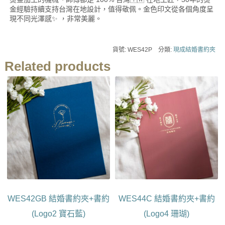
金經驗持續支持台灣在地設計，值得敬佩。金色印文從各個角度呈
現不同光澤感✨ ，非常美麗。
貨號:
WES42P
分類:
現成結婚書約夾
Related products
此
此
產
產
品
品
有
有
多
多
種
種
款
款
式。
式。
可
可
在
在
產
產
WES42GB 結婚書約夾+書約
WES44C 結婚書約夾+書約
品
品
頁
頁
(Logo2 寶石藍)
(Logo4 珊瑚)
面
面