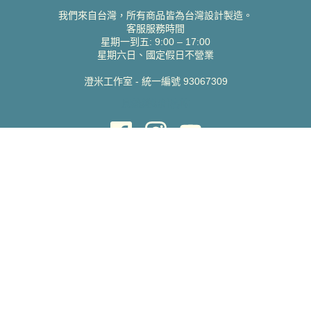
我們來自台灣，所有商品皆為台灣設計製造。
客服服務時間
星期一到五: 9:00 – 17:00
星期六日、國定假日不營業
澄米工作室 - 統一編號 93067309
貝絲愛設計喜帖
取得協助
聯絡雀印
我的帳號
查詢訂單
常見問題 FAQ
支援說明
公司資訊
關於我們
隱私權政策
服務條款
蝦皮賣場
Pinkoi 賣場