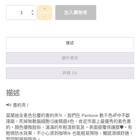
WES42P
加入購物車
結
婚
書
約
夾
描述
+書
約
(Logo2
額外資訊
藕
粉)
評價 (0)
數
量
描述
📢/ 書約夾 /
莫蘭迪全素色包覆的書約夾📂，我們在 Pantone 數千色🌈中不斷
琢磨，死掉無數腦細胞🤔後精選4色，肯定市面上最優秀的素色書
約，顏色優雅脫俗，滿滿的年輕清新氣息。表面披覆保護膜🛡️，有
輕微防水效果，不小心滴到咖啡☕ 也能輕易擦除，觸感滑順舒適，
堅固耐用與時尚。