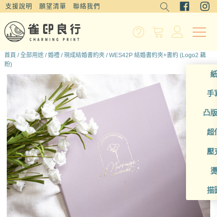
支援說明
願望清單
聯絡我們
首頁
/
全部用途
/
婚禮
/
現成結婚書約夾
/ WES42P 結婚書約夾+書約 (Logo2 藕
粉)
手
凸
超
壓
描