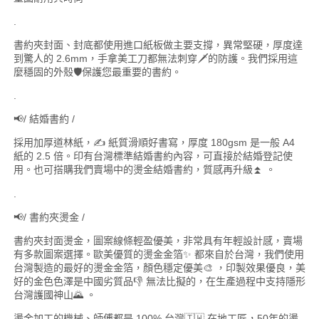
.
書約夾封面、封底都使用進口紙板做主要支撐，異常堅硬，厚度達
到驚人的 2.6mm，手拿美工刀都無法刺穿🗡️的防護。我們採用這
麼穩固的外殼🛡️保護您最重要的書約。
.
📢/ 結婚書約 /
採用加厚道林紙，✍️ 紙質滑順好書寫，厚度 180gsm 是一般 A4
紙的 2.5 倍。印有台灣標準結婚書約內容，可直接於結婚登記使
用。也可搭購我們賣場中的燙金結婚書約，質感再升級⏫ 。
.
📢/ 書約夾燙金 /
書約夾封面燙金，圖案線條輕盈優美，非常具有年輕設計感，賣場
有多款圖案選擇。歐美優質的燙金金箔✨ 都來自於台灣，我們使用
台灣製造的最好的燙金金箔，顏色穩定優美🎨 ，印製效果優良，美
好的金色色澤是中國劣質品👎 無法比擬的，在生產過程中支持隱形
台灣護國神山🌄 。
燙金加工的機械、師傅都是 100% 台灣🇹🇼 在地工匠，50年的燙