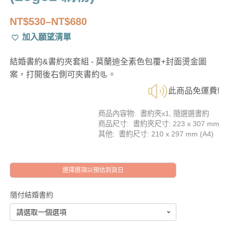
NT$
530
–
NT$
680
價
加入願望清單
格
範
結婚書約&書約夾套組 - 莫蘭迪全素色包覆+封面燙金圖
圍：
案，打開後右側可夾書約📃。
NT$530
此商品免運費!
到
NT$680
商品內容物: 書約夾x1, 隨選選書約
商品尺寸: 書約夾尺寸: 223 x 307 mm
其他: 書約尺寸: 210 x 297 mm (A4)
選擇選項以預估到貨日
隨付結婚書約